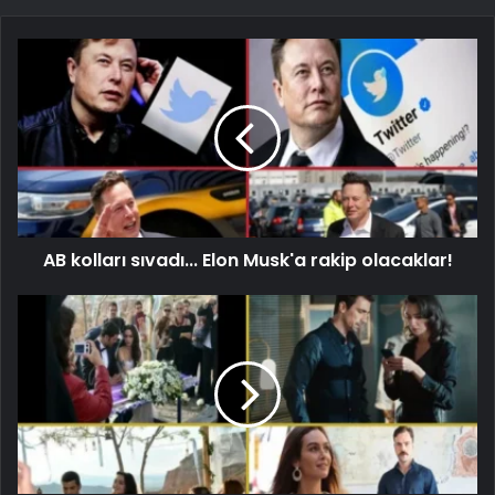
AB kolları sıvadı... Elon Musk'a rakip olacaklar!