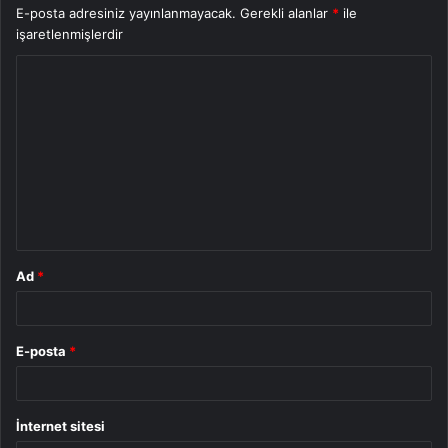
E-posta adresiniz yayınlanmayacak.
Gerekli alanlar
*
ile
işaretlenmişlerdir
Y
o
r
u
m
*
Ad
*
E-posta
*
İnternet sitesi