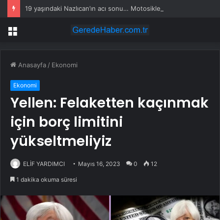
19 yaşındaki Nazlıcan’ın acı sonu… Motosikletle giderken…
Menü
Anasayfa
/
Ekonomi
Ekonomi
Yellen: Felaketten kaçınmak
için borç limitini
yükseltmeliyiz
ELİF YARDIMCI
Mayıs 16, 2023
0
12
1 dakika okuma süresi