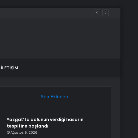
e deprem oldu?
İLETIŞIM
Son Eklenen
Yozgat’ta dolunun verdiği hasarın
tespitine başlandı
Ağustos 9, 2026