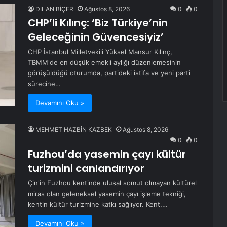
DİLAN BİÇER
Ağustos 8, 2026
0
0
CHP’li Kılınç: ‘Biz Türkiye’nin
Geleceğinin Güvencesiyiz’
CHP İstanbul Milletvekili Yüksel Mansur Kılınç,
TBMM'de en düşük emekli aylığı düzenlemesinin
görüşüldüğü oturumda, partideki istifa ve yeni parti
sürecine…
Devamını Oku »
MEHMET HAZBİN KAZBEK
Ağustos 8, 2026
0
0
Fuzhou’da yasemin çayı kültür
turizmini canlandırıyor
Çin'in Fuzhou kentinde ulusal somut olmayan kültürel
miras olan geleneksel yasemin çayı işleme tekniği,
kentin kültür turizmine katkı sağlıyor. Kent,…
Devamını Oku »