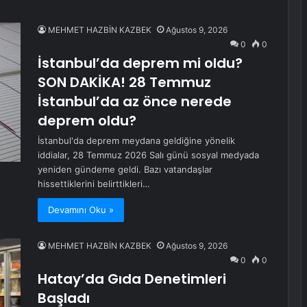
MEHMET HAZBİN KAZBEK
Ağustos 9, 2026
0
0
İstanbul’da deprem mi oldu?
SON DAKİKA! 28 Temmuz
İstanbul’da az önce nerede
deprem oldu?
İstanbul'da deprem meydana geldiğine yönelik
iddialar, 28 Temmuz 2026 Salı günü sosyal medyada
yeniden gündeme geldi. Bazı vatandaşlar
hissettiklerini belirttikleri…
Devamını Oku »
MEHMET HAZBİN KAZBEK
Ağustos 9, 2026
0
0
Hatay’da Gıda Denetimleri
Başladı