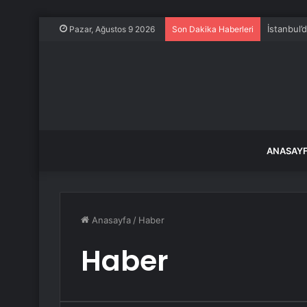
İstanbul
Pazar, Ağustos 9 2026
Son Dakika Haberleri
ANASAY
Anasayfa
/
Haber
Haber