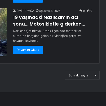
ÜMİT SAVĞA
Ağustos 8, 2026
0
0
19 yaşındaki Nazlıcan’ın acı
sonu… Motosikletle giderken…
Nazlıcan Çetinkaya, Erdek ilçesinde motosiklet
sürerken karşıdan gelen bir vidanjöre çarptı ve
hayatını kaybetti.
Devamını Oku »
Sonraki sayfa