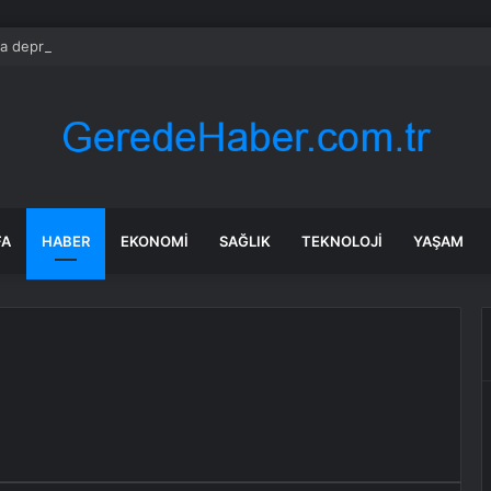
’da deprem mi oldu? SON DAKİKA! 28 Temmuz İstanbul’da az önce nered
FA
HABER
EKONOMI
SAĞLIK
TEKNOLOJI
YAŞAM