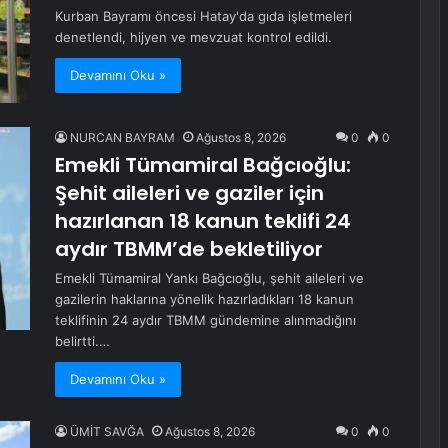
Kurban Bayramı öncesi Hatay'da gıda işletmeleri
denetlendi, hijyen ve mevzuat kontrol edildi.
Devamını Oku »
NURCAN BAYRAM
Ağustos 8, 2026
0
0
Emekli Tümamiral Bağcıoğlu:
Şehit aileleri ve gaziler için
hazırlanan 18 kanun teklifi 24
aydır TBMM’de bekletiliyor
Emekli Tümamiral Yankı Bağcıoğlu, şehit aileleri ve
gazilerin haklarına yönelik hazırladıkları 18 kanun
teklifinin 24 aydır TBMM gündemine alınmadığını
belirtti.…
Devamını Oku »
ÜMİT SAVĞA
Ağustos 8, 2026
0
0