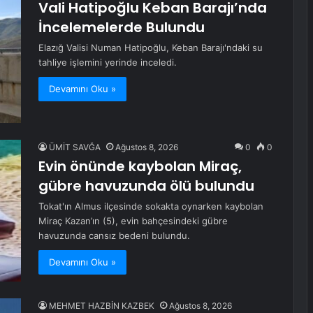
Vali Hatipoğlu Keban Barajı’nda
İncelemelerde Bulundu
Elazığ Valisi Numan Hatipoğlu, Keban Barajı'ndaki su
tahliye işlemini yerinde inceledi.
Devamını Oku »
ÜMİT SAVĞA
Ağustos 8, 2026
0
0
Evin önünde kaybolan Miraç,
gübre havuzunda ölü bulundu
Tokat'ın Almus ilçesinde sokakta oynarken kaybolan
Miraç Kazan’ın (5), evin bahçesindeki gübre
havuzunda cansız bedeni bulundu.
Devamını Oku »
MEHMET HAZBİN KAZBEK
Ağustos 8, 2026