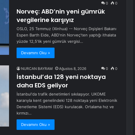
0
0
Norveç: ABD’nin yeni gümrük
vergilerine karşıyız
OSLO, 25 Temmuz (Xinhua) -- Norveç Dışişleri Bakanı
Espen Barth Eide, ABD'nin Norveç'ten yaptığı ithalata
yüzde 12,5'lik yeni gümrük vergisi…
Devamını Oku »
NURCAN BAYRAM
Ağustos 8, 2026
0
0
İstanbul’da 128 yeni noktaya
daha EDS geliyor
İstanbul'da trafik denetimleri sıkılaşıyor. UKOME
kararıyla kent genelindeki 128 noktaya yeni Elektronik
Denetleme Sistemi (EDS) kurulacak. Ortalama hız ve
kırmızı…
Devamını Oku »