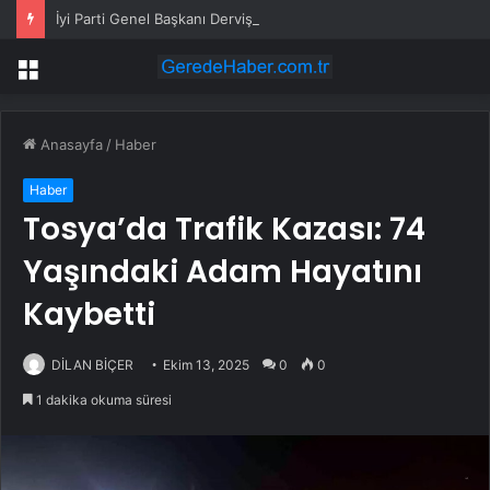
İyi Parti Genel Başkanı Dervişoğlu, Tüsiad Yöneticileri ile Bir Araya Geldi
Menü
Anasayfa
/
Haber
Haber
Tosya’da Trafik Kazası: 74
Yaşındaki Adam Hayatını
Kaybetti
DİLAN BİÇER
Ekim 13, 2025
0
0
1 dakika okuma süresi