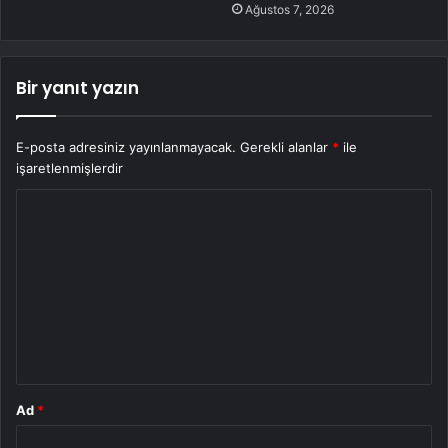
Ağustos 7, 2026
Bir yanıt yazın
E-posta adresiniz yayınlanmayacak.
Gerekli alanlar
*
ile
işaretlenmişlerdir
Y
o
r
u
m
*
Ad
*