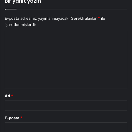
Bir yanıt yazın
E-posta adresiniz yayınlanmayacak.
Gerekli alanlar
*
ile
işaretlenmişlerdir
Y
o
r
u
m
*
Ad
*
E-posta
*