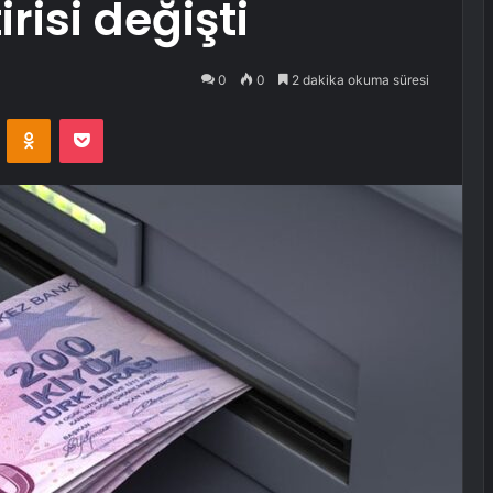
irisi değişti
0
0
2 dakika okuma süresi
VKontakte
Odnoklassniki
Pocket