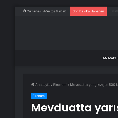
İstan
Cumartesi, Ağustos 8 2026
Son Dakika Haberleri
ANASAY
Anasayfa
/
Ekonomi
/
Mevduatta yarış kızıştı: 500 bi
Ekonomi
Mevduatta yarış 