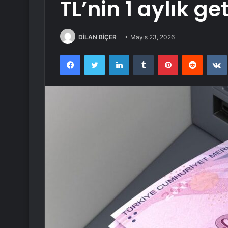
TL’nin 1 aylık get
DİLAN BİÇER
Mayıs 23, 2026
Facebook
Twitter
LinkedIn
Tumblr
Pinterest
Reddit