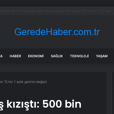
bul’da 128 yeni noktaya daha EDS geliyor
FA
HABER
EKONOMI
SAĞLIK
TEKNOLOJI
YAŞAM
n TL’nin 1 aylık getirisi değişti
kızıştı: 500 bin