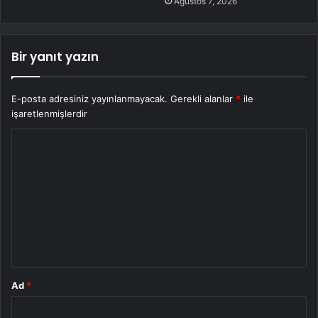
Ağustos 7, 2026
Bir yanıt yazın
E-posta adresiniz yayınlanmayacak.
Gerekli alanlar
*
ile
işaretlenmişlerdir
Y
o
r
u
m
*
Ad
*