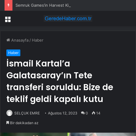
Semruk Games’in Harvest King’i Global Pazarda Oyuncularla Buluştu!
Menü
Anasayfa
/
Haber
Haber
İsmail Kartal’a
Galatasaray’ın Tete
transferi soruldu: Bize de
teklif geldi kapalı kutu
SELÇUK EMRE
Ağustos 12, 2023
0
14
Bir dakikadan az