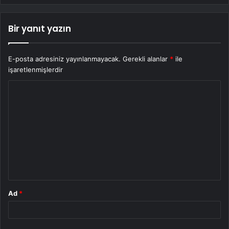
Bir yanıt yazın
E-posta adresiniz yayınlanmayacak.
Gerekli alanlar
*
ile
işaretlenmişlerdir
Y
o
r
u
m
*
Ad
*