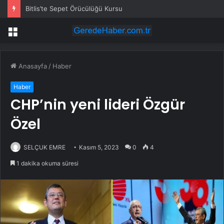
Bitlis’te Sepet Örücülüğü Kursu
Menü
Anasayfa
/
Haber
Haber
CHP’nin yeni lideri Özgür
Özel
SELÇUK EMRE
Kasım 5, 2023
0
4
1 dakika okuma süresi