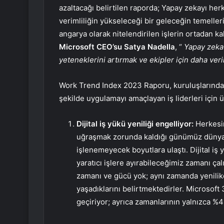
azaltacağı belirtilen raporda; Yapay zekayı he
verimliliğin yükseleceği bir geleceğin temelleri
angarya olarak nitelendirilen işlerin ortadan kal
Microsoft CEO’su Satya Nadella
, “
Yapay zeka 
yeteneklerini artırmak ve ekipler için daha verim
Work Trend Index 2023 Raporu, kuruluşlarında ya
şekilde uygulamayı amaçlayan iş liderleri için
Dijital iş yükü yeniliği engelliyor:
Herkesin
uğraşmak zorunda kaldığı günümüz dünyası
işlenemeyecek boyutlara ulaştı. Dijital iş
yaratıcı işlere ayırabileceğimiz zamanı ça
zamanı ve gücü yok; aynı zamanda yenilik
yaşadıklarını belirtmektedirler. Microsoft 
geçiriyor; ayrıca zamanlarının yalnızca %43