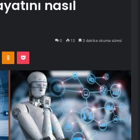
yatını nasıl
0
13
3 dakika okuma süresi
VKontakte
Odnoklassniki
Pocket