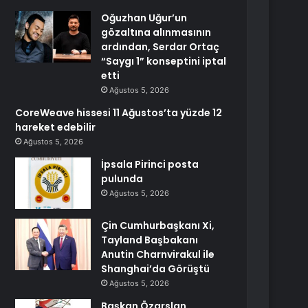
Oğuzhan Uğur’un
gözaltına alınmasının
ardından, Serdar Ortaç
“Saygı 1” konseptini iptal
etti
Ağustos 5, 2026
CoreWeave hissesi 11 Ağustos’ta yüzde 12
hareket edebilir
Ağustos 5, 2026
İpsala Pirinci posta
pulunda
Ağustos 5, 2026
Çin Cumhurbaşkanı Xi,
Tayland Başbakanı
Anutin Charnvirakul ile
Shanghai’da Görüştü
Ağustos 5, 2026
Başkan Özarslan