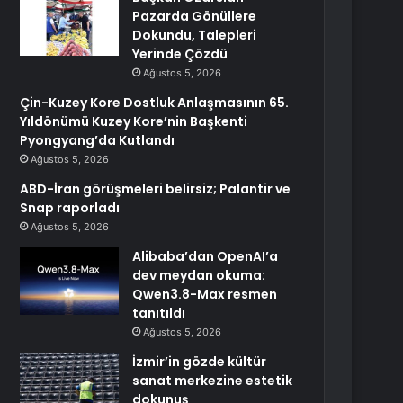
Pazarda Gönüllere
Dokundu, Talepleri
Yerinde Çözdü
Ağustos 5, 2026
Çin-Kuzey Kore Dostluk Anlaşmasının 65.
Yıldönümü Kuzey Kore’nin Başkenti
Pyongyang’da Kutlandı
Ağustos 5, 2026
ABD-İran görüşmeleri belirsiz; Palantir ve
Snap raporladı
Ağustos 5, 2026
Alibaba’dan OpenAI’a
dev meydan okuma:
Qwen3.8-Max resmen
tanıtıldı
Ağustos 5, 2026
İzmir’in gözde kültür
sanat merkezine estetik
dokunuş