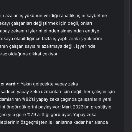
çin azalan iş yükünün verdiği rahatlık, işini kaybetme
kayı çalışanları değiştirmek için değil, onları
yapay zekanın işlerini elinden almasından endişe
kaya olabildiğince fazla iş yaptırarak iş yüklerini
kanın çalışan sayısını azaltmaya değil, işyerinde
 araç olduğuna dikkat çekiyor.
cı vardır:
Yakın gelecekte yapay zeka
sadece yapay zeka uzmanları için değil, her çalışan için
adamlarının %82’si yapay zeka çağında çalışanların yeni
ni öngördüklerini paylaşıyor; Mart 2023’ün prestijiyle
geçen yıla göre %79 arttığı görülüyor. Yapay zeka
aleplerinin özgeçmişten iş ilanlarına kadar her alanda