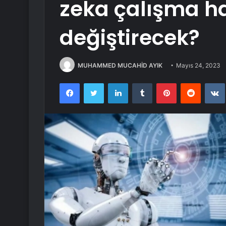
zeka çalışma ha
değiştirecek?
MUHAMMED MUCAHİD AYIK
Mayıs 24, 2023
Facebook
Twitter
LinkedIn
Tumblr
Pinterest
Reddit