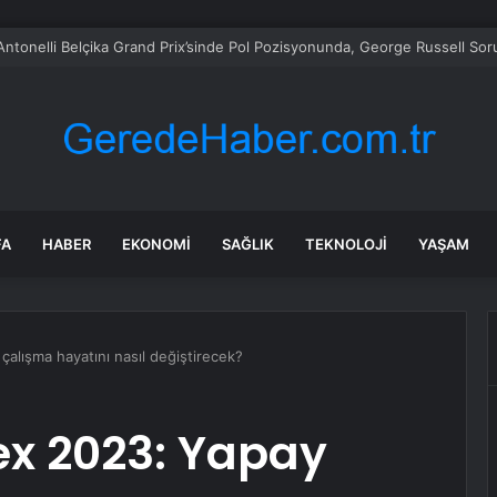
n: Silahlanma yeni Osmanlıcı yayılma planı
FA
HABER
EKONOMI
SAĞLIK
TEKNOLOJI
YAŞAM
alışma hayatını nasıl değiştirecek?
ex 2023: Yapay