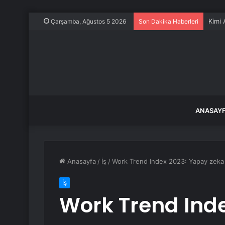
Okuya
Çarşamba, Ağustos 5 2026
Son Dakika Haberleri
ANASAY
Anasayfa
/
İş
/
Work Trend Index 2023: Yapay zeka ç
İş
Work Trend Ind