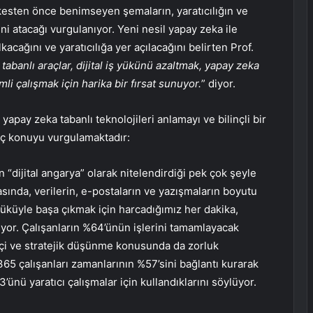
rkesten önce benimseyen şemaların, yaratıcılığın ve
ni atacağı vurgulanıyor. Yeni nesil yapay zeka ile
kacağını ve yaratıcılığa yer açılacağını belirten Prof.
tabanlı araçlar, dijital iş yükünü azaltmak, yapay zeka
li çalışmak için harika bir fırsat sunuyor.
” diyor.
pay zeka tabanlı teknolojileri anlamayı ve bilinçli bir
 üç konuyu vurgulamaktadır:
 “dijital angarya” olarak nitelendirdiği pek çok şeyle
nda, verilerin, e-postaların ve yazışmaların boyutu
 yüküyle başa çıkmak için harcadığımız her dakika,
lıyor. Çalışanların %64’ünün işlerini tamamlayacak
çi ve stratejik düşünme konusunda da zorluk
365 çalışanları zamanlarının %57’sini bağlantı kurarak
’ünü yaratıcı çalışmalar için kullandıklarını söylüyor.