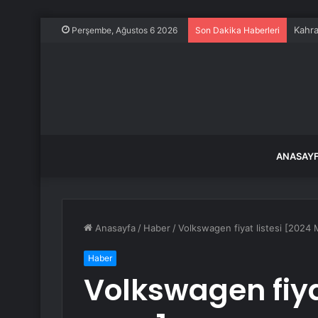
Kahra
Perşembe, Ağustos 6 2026
Son Dakika Haberleri
ANASAY
Anasayfa
/
Haber
/
Volkswagen fiyat listesi [2024 
Haber
Volkswagen fiya