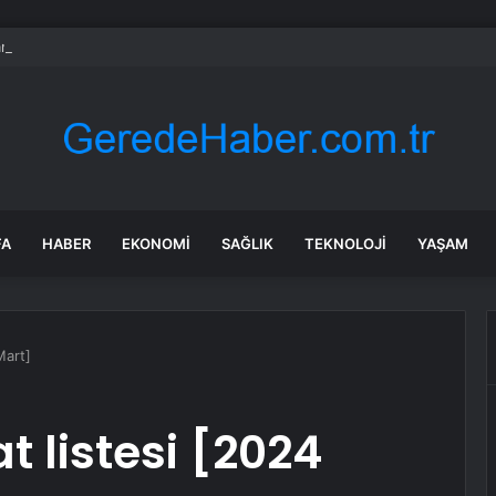
mankazan’da 3 Kilo Kokain Ele Geçirildi
FA
HABER
EKONOMI
SAĞLIK
TEKNOLOJI
YAŞAM
Mart]
t listesi [2024