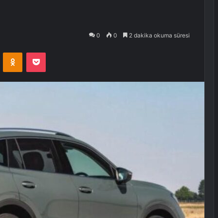
0
0
2 dakika okuma süresi
VKontakte
Odnoklassniki
Pocket