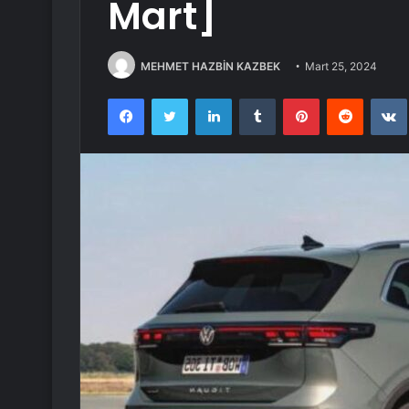
Mart]
MEHMET HAZBİN KAZBEK
Mart 25, 2024
Facebook
Twitter
LinkedIn
Tumblr
Pinterest
Reddit