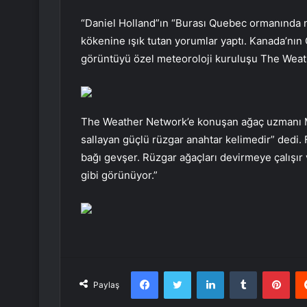
“Daniel Holland”ın “Burası Quebec ormanında nef
kökenine ışık tutan yorumlar yaptı. Kanada’n
görüntüyü özel meteoroloji kuruluşu The Weathe
The Weather Network’e konuşan ağaç uzmanı M
sallayan güçlü rüzgar anahtar kelimedir” dedi. 
bağı gevşer. Rüzgar ağaçları devirmeye çalışır v
gibi görünüyor.”
Facebook
Twitter
LinkedIn
Tumblr
Pint
Paylaş