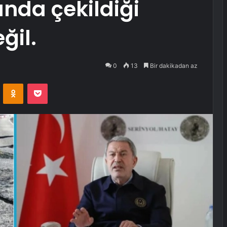
nda çekildiği
ğil.
0
13
Bir dakikadan az
VKontakte
Odnoklassniki
Pocket