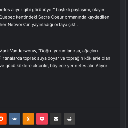
es alıyor gibi görünüyor” başlıklı paylaşımı, olayın
ın Quebec kentindeki Sacre Coeur ormanında kaydedilen
r Network’ün yayınladığı ortaya çıktı.
ark Vanderwouw, “Doğru yorumlanırsa, ağaçları
Fırtınalarda toprak suya doyar ve toprağın köklerle olan
e gücü köklere aktarılır, böylece yer nefes alır. Alıyor
erest
Reddit
VKontakte
Odnoklassniki
Pocket
E-Posta ile paylaş
Yazdır