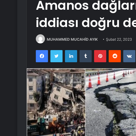
Amanos dağları
iddiası doğru de
MUHAMMED MUCAHİD AYIK
Şubat 22, 2023
Facebook
Twitter
LinkedIn
Tumblr
Pinterest
Reddit