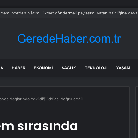
şoğlu’ndan CHP’ye kayyum tepkisi
FA
HABER
EKONOMI
SAĞLIK
TEKNOLOJI
YAŞAM
s dağlarında çekildiği iddiası doğru değil.
m sırasında