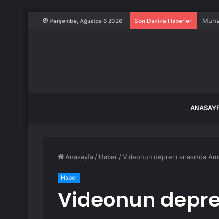
Dervi
Perşembe, Ağustos 6 2026
Son Dakika Haberleri
ANASAY
Anasayfa
/
Haber
/
Videonun deprem sırasında Amano
Haber
Videonun depre