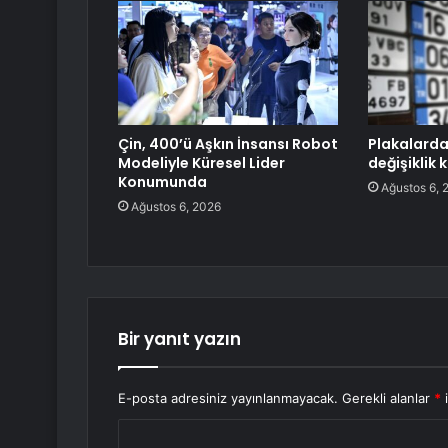
Çin, 400’ü Aşkın İnsansı Robot
Plakalarda
Modeliyle Küresel Lider
değişiklik 
Konumunda
Ağustos 6, 
Ağustos 6, 2026
Bir yanıt yazın
E-posta adresiniz yayınlanmayacak.
Gerekli alanlar
*
i
Y