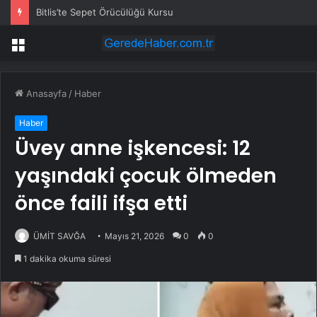
Bitlis’te Sepet Örücülüğü Kursu
Menü
Anasayfa
/
Haber
Haber
Üvey anne işkencesi: 12
yaşındaki çocuk ölmeden
önce faili ifşa etti
ÜMİT SAVĞA
Mayıs 21, 2026
0
0
1 dakika okuma süresi