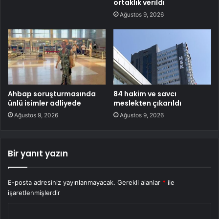
ortaklık verildi
Ağustos 9, 2026
Ahbap soruşturmasında
84 hakim ve savcı
ünlü isimler adliyede
meslekten çıkarıldı
Ağustos 9, 2026
Ağustos 9, 2026
Bir yanıt yazın
E-posta adresiniz yayınlanmayacak.
Gerekli alanlar
*
ile
işaretlenmişlerdir
Y