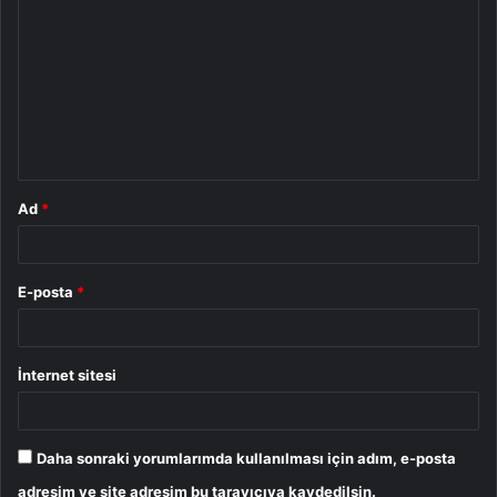
o
r
u
m
*
Ad
*
E-posta
*
İnternet sitesi
Daha sonraki yorumlarımda kullanılması için adım, e-posta
adresim ve site adresim bu tarayıcıya kaydedilsin.