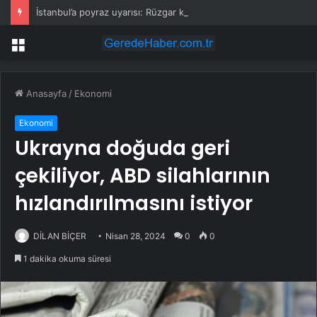
İstanbul’a poyraz uyarısı: Rüzgar kuvvetlenecek!
Menü
Anasayfa
/
Ekonomi
Ekonomi
Ukrayna doğuda geri
çekiliyor, ABD silahlarının
hızlandırılmasını istiyor
DİLAN BİÇER
Nisan 28, 2024
0
0
1 dakika okuma süresi