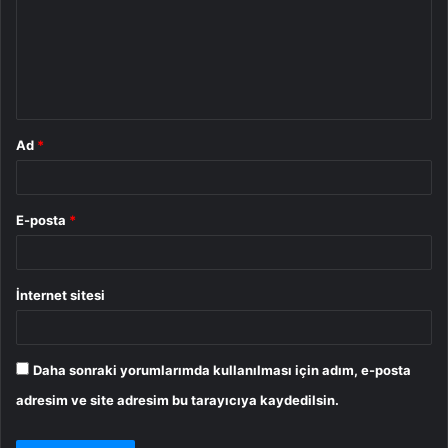
u
m
*
Ad
*
E-posta
*
İnternet sitesi
Daha sonraki yorumlarımda kullanılması için adım, e-posta
adresim ve site adresim bu tarayıcıya kaydedilsin.