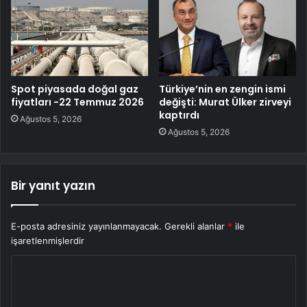
Spot piyasada doğal gaz
Türkiye’nin en zengin ismi
fiyatları -22 Temmuz 2026
değişti: Murat Ülker zirveyi
kaptırdı
Ağustos 5, 2026
Ağustos 5, 2026
Bir yanıt yazın
E-posta adresiniz yayınlanmayacak.
Gerekli alanlar
*
ile
işaretlenmişlerdir
Y
o
r