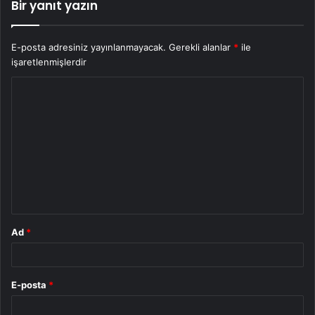
Bir yanıt yazın
E-posta adresiniz yayınlanmayacak.
Gerekli alanlar
*
ile
işaretlenmişlerdir
Y
o
r
u
m
*
Ad
*
E-posta
*