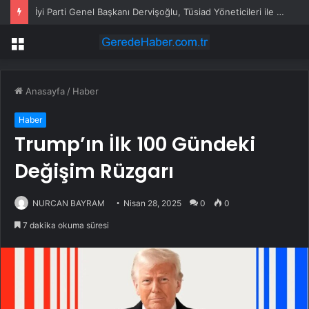
İyi Parti Genel Başkanı Dervişoğlu, Tüsiad Yöneticileri ile Bir Araya Geldi
Menü
Anasayfa
/
Haber
Haber
Trump’ın İlk 100 Gündeki
Değişim Rüzgarı
NURCAN BAYRAM
Nisan 28, 2025
0
0
7 dakika okuma süresi