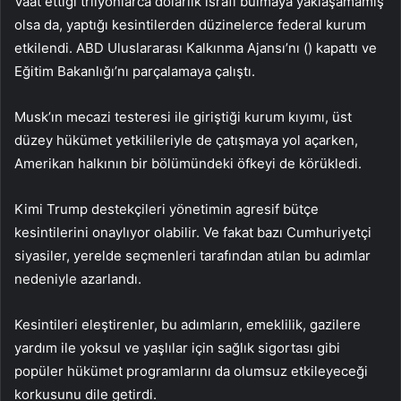
Vaat ettiği trilyonlarca dolarlık israfı bulmaya yaklaşamamış
olsa da, yaptığı kesintilerden düzinelerce federal kurum
etkilendi. ABD Uluslararası Kalkınma Ajansı’nı () kapattı ve
Eğitim Bakanlığı’nı parçalamaya çalıştı.
Musk’ın mecazi testeresi ile giriştiği kurum kıyımı, üst
düzey hükümet yetkilileriyle de çatışmaya yol açarken,
Amerikan halkının bir bölümündeki öfkeyi de körükledi.
Kimi Trump destekçileri yönetimin agresif bütçe
kesintilerini onaylıyor olabilir. Ve fakat bazı Cumhuriyetçi
siyasiler, yerelde seçmenleri tarafından atılan bu adımlar
nedeniyle azarlandı.
Kesintileri eleştirenler, bu adımların, emeklilik, gazilere
yardım ile yoksul ve yaşlılar için sağlık sigortası gibi
popüler hükümet programlarını da olumsuz etkileyeceği
korkusunu dile getirdi.