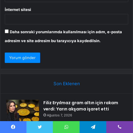
İnternet sitesi
Daha sonraki yorumlarımda kullanılması için adım, e-posta
adresim ve site adresim bu tarayıcıya kaydedilsin.
Son Eklenen
Filiz Eryılmaz gram altın için rakam
verdi: Yarın akşama işaret etti
Ağustos 7, 2026
İyi Parti Genel Başkanı Dervişoğlu, Tüsiad Yöneticileri ile
Facebook
Twitter
WhatsApp
Telegram
Viber