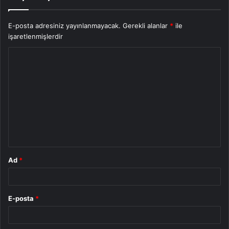
E-posta adresiniz yayınlanmayacak.
Gerekli alanlar
*
ile
işaretlenmişlerdir
Y
o
r
u
m
*
Ad
*
E-posta
*