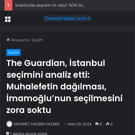
İstanbul’da deprem mi oldu? SON DAKİKA! 28 Temmuz İstanbul’da az önce nerede deprem oldu?
Menü
Anasayfa
/
Seçim
Seçim
The Guardian, İstanbul
seçimini analiz etti:
Muhalefetin dağılması,
İmamoğlu’nun seçilmesini
zora soktu
MEHMET HAZBİN KAZBEK
Mart 29, 2024
0
0
1 dakika okuma süresi