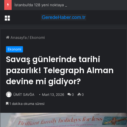
İstanbul’da 128 yeni noktaya daha EDS geliyor
Menü
Anasayfa
/
Ekonomi
Ekonomi
Savaş günlerinde tarihi
pazarlık! Telegraph Alman
devine mi gidiyor?
ÜMİT SAVĞA
Mart 13, 2026
0
0
1 dakika okuma süresi