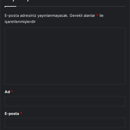
E-posta adresiniz yayınlanmayacak.
Gerekli alanlar
*
ile
işaretlenmişlerdir
Y
o
r
u
m
*
Ad
*
E-posta
*