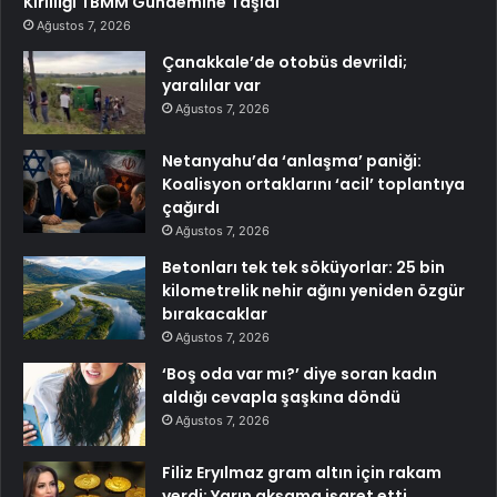
Kirliliği TBMM Gündemine Taşıdı
Ağustos 7, 2026
Çanakkale’de otobüs devrildi;
yaralılar var
Ağustos 7, 2026
Netanyahu’da ‘anlaşma’ paniği:
Koalisyon ortaklarını ‘acil’ toplantıya
çağırdı
Ağustos 7, 2026
Betonları tek tek söküyorlar: 25 bin
kilometrelik nehir ağını yeniden özgür
bırakacaklar
Ağustos 7, 2026
‘Boş oda var mı?’ diye soran kadın
aldığı cevapla şaşkına döndü
Ağustos 7, 2026
Filiz Eryılmaz gram altın için rakam
verdi: Yarın akşama işaret etti