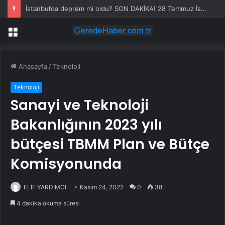
İstanbul’da deprem mi oldu? SON DAKİKA! 28 Temmuz İstanbul’da az önce nerede deprem oldu?
Menü
Anasayfa
/
Teknoloji
Teknoloji
Sanayi ve Teknoloji
Bakanlığının 2023 yılı
bütçesi TBMM Plan ve Bütçe
Komisyonunda
ELİF YARDIMCI
Kasım 24, 2022
0
38
4 dakika okuma süresi