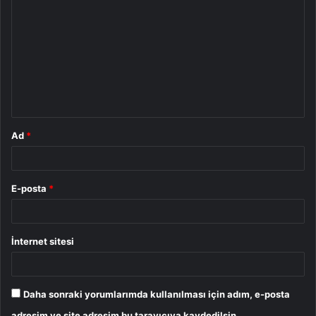
o
r
u
m
*
Ad
*
E-posta
*
İnternet sitesi
Daha sonraki yorumlarımda kullanılması için adım, e-posta
adresim ve site adresim bu tarayıcıya kaydedilsin.