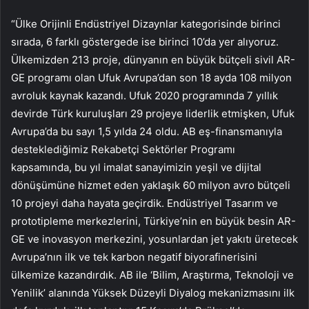
“Ülke Orijinli Endüstriyel Dizaynlar kategorisinde birinci
sırada, 6 farklı göstergede ise birinci 10’da yer alıyoruz.
Ülkemizden 213 proje, dünyanın en büyük bütçeli sivil AR-
GE programı olan Ufuk Avrupa’dan son 18 ayda 108 milyon
avroluk kaynak kazandı. Ufuk 2020 programında 7 yıllık
devirde Türk kuruluşları 29 projeye liderlik etmişken, Ufuk
Avrupa’da bu sayı 1,5 yılda 24 oldu. AB eş-finansmanıyla
desteklediğimiz Rekabetçi Sektörler Programı
kapsamında, bu yıl imalat sanayimizin yeşil ve dijital
dönüşümüne hizmet eden yaklaşık 60 milyon avro bütçeli
10 projeyi daha hayata geçirdik. Endüstriyel Tasarım ve
prototipleme merkezlerini, Türkiye’nin en büyük besin AR-
GE ve inovasyon merkezini, yosunlardan jet yakıtı üretecek
Avrupa’nın ilk ve tek karbon negatif biyorafinerisini
ülkemize kazandırdık. AB ile ‘Bilim, Araştırma, Teknoloji ve
Yenilik’ alanında Yüksek Düzeyli Diyalog mekanizmasını ilk