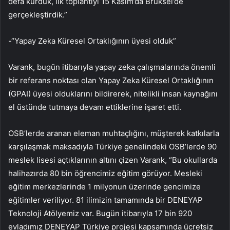
defa kurduk, ilk toplantıyı 15 Kasım’da Brüksel’de
gerçekleştirdik.”
-“Yapay Zeka Küresel Ortaklığının üyesi olduk”
Varank, bugün itibarıyla yapay zeka çalışmalarında önemli
bir referans noktası olan Yapay Zeka Küresel Ortaklığının
(GPAI) üyesi olduklarını bildirerek, nitelikli insan kaynağını
el üstünde tutmaya devam ettiklerine işaret etti.
OSB’lerde aranan eleman muhtaçlığını, müşterek katkılarla
karşılaşmak maksadıyla Türkiye genelindeki OSB’lerde 90
meslek lisesi açtıklarının altını çizen Varank, “Bu okullarda
halihazırda 80 bin öğrencimiz eğitim görüyor. Mesleki
eğitim merkezlerinde 1 milyonun üzerinde gencimize
eğitimler veriliyor. 81 ilimizin tamamında bir DENEYAP
Teknoloji Atölyemiz var. Bugün itibarıyla 17 bin 920
evladımız DENEYAP Türkiye projesi kapsamında ücretsiz