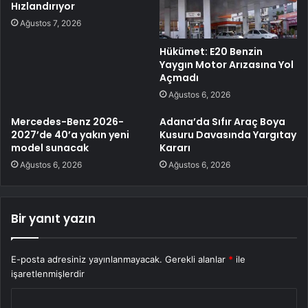
Hızlandırıyor
Ağustos 7, 2026
Hükümet: E20 Benzin
Yaygın Motor Arızasına Yol
Açmadı
Ağustos 6, 2026
Mercedes-Benz 2026-
Adana’da Sıfır Araç Boya
2027’de 40’a yakın yeni
Kusuru Davasında Yargıtay
model sunacak
Kararı
Ağustos 6, 2026
Ağustos 6, 2026
Bir yanıt yazın
E-posta adresiniz yayınlanmayacak.
Gerekli alanlar
*
ile
işaretlenmişlerdir
Y