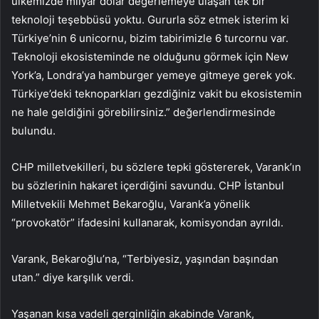
ülkemizde milyar dolar değerlemeye ulaşan tek bir
teknoloji teşebbüsü yoktu. Gururla söz etmek isterim ki
Türkiye’nin 6 unicornu, bizim tabirimizle 6 turcornu var.
Teknoloji ekosisteminde ne olduğunu görmek için New
York’a, Londra’ya hamburger yemeye gitmeye gerek yok.
Türkiye’deki teknoparkları gezdiğiniz vakit bu ekosistemin
ne hale geldiğini görebilirsiniz.” değerlendirmesinde
bulundu.
CHP milletvekilleri, bu sözlere tepki göstererek, Varank’ın
bu sözlerinin hakaret içerdiğini savundu. CHP İstanbul
Milletvekili Mehmet Bekaroğlu, Varank’a yönelik
“provokatör” ifadesini kullanarak, komisyondan ayrıldı.
Varank, Bekaroğlu’na, “Terbiyesiz, yaşından başından
utan.” diye karşılık verdi.
Yaşanan kısa vadeli gerginliğin akabinde Varank,