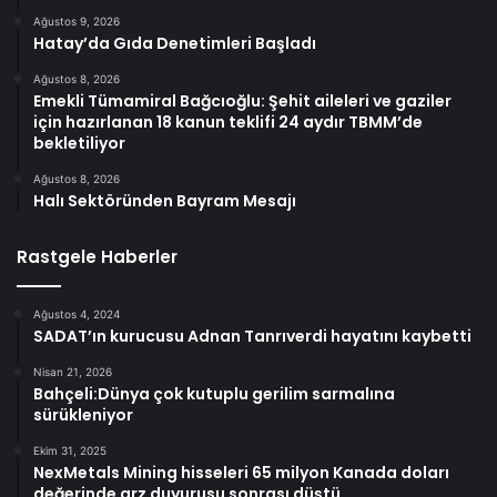
Ağustos 9, 2026
Hatay’da Gıda Denetimleri Başladı
Ağustos 8, 2026
Emekli Tümamiral Bağcıoğlu: Şehit aileleri ve gaziler
için hazırlanan 18 kanun teklifi 24 aydır TBMM’de
bekletiliyor
Ağustos 8, 2026
Halı Sektöründen Bayram Mesajı
Rastgele Haberler
Ağustos 4, 2024
SADAT’ın kurucusu Adnan Tanrıverdi hayatını kaybetti
Nisan 21, 2026
Bahçeli:Dünya çok kutuplu gerilim sarmalına
sürükleniyor
Ekim 31, 2025
NexMetals Mining hisseleri 65 milyon Kanada doları
değerinde arz duyurusu sonrası düştü