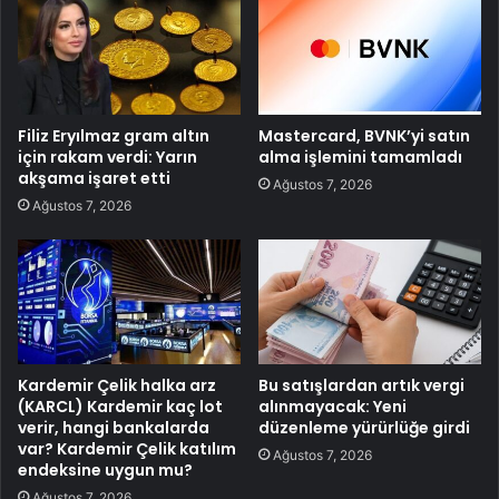
Filiz Eryılmaz gram altın
Mastercard, BVNK’yi satın
için rakam verdi: Yarın
alma işlemini tamamladı
akşama işaret etti
Ağustos 7, 2026
Ağustos 7, 2026
Kardemir Çelik halka arz
Bu satışlardan artık vergi
(KARCL) Kardemir kaç lot
alınmayacak: Yeni
verir, hangi bankalarda
düzenleme yürürlüğe girdi
var? Kardemir Çelik katılım
Ağustos 7, 2026
endeksine uygun mu?
Ağustos 7, 2026