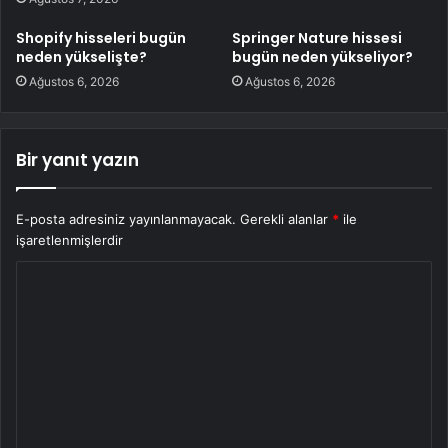
Shopify hisseleri bugün
Springer Nature hissesi
neden yükselişte?
bugün neden yükseliyor?
Ağustos 6, 2026
Ağustos 6, 2026
Bir yanıt yazın
E-posta adresiniz yayınlanmayacak.
Gerekli alanlar
*
ile
işaretlenmişlerdir
Y
o
r
u
m
*