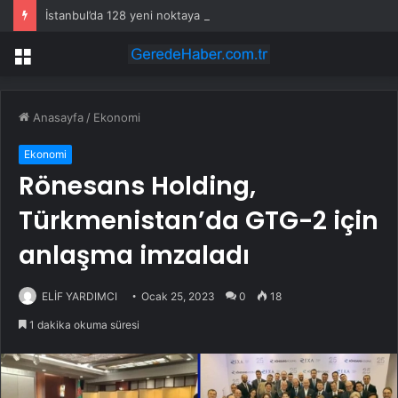
İstanbul’da 128 yeni noktaya daha EDS geliyor
Menü
Anasayfa
/
Ekonomi
Ekonomi
Rönesans Holding,
Türkmenistan’da GTG-2 için
anlaşma imzaladı
ELİF YARDIMCI
Ocak 25, 2023
0
18
1 dakika okuma süresi