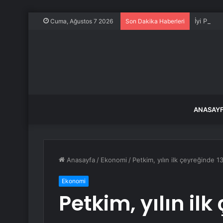
İyi Parti
Cuma, Ağustos 7 2026
Son Dakika Haberleri
ANASAY
Anasayfa
/
Ekonomi
/
Petkim, yılın ilk çeyreğinde 1
Ekonomi
Petkim, yılın ilk