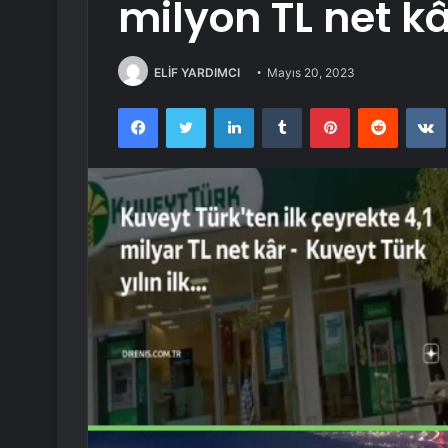
milyon TL net kâ
ELİF YARDIMCI
Mayıs 20, 2023
Facebook
Twitter
LinkedIn
Tumblr
Pinterest
Reddit