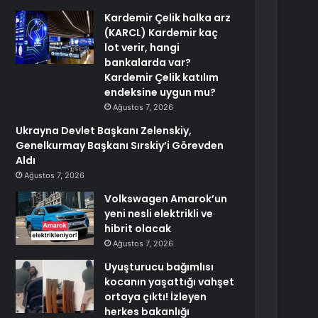
Kardemir Çelik halka arz
(KARCL) Kardemir kaç
lot verir, hangi
bankalarda var?
Kardemir Çelik katılım
endeksine uygun mu?
Ağustos 7, 2026
Ukrayna Devlet Başkanı Zelenskiy,
Genelkurmay Başkanı Sırskiy’i Görevden
Aldı
Ağustos 7, 2026
Volkswagen Amarok’un
yeni nesli elektrikli ve
hibrit olacak
Ağustos 7, 2026
Uyuşturucu bağımlısı
kocanın yaşattığı vahşet
ortaya çıktı! İzleyen
herkes bakanlığı