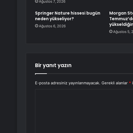
Ağustos 7, 2026
Springer Nature hissesi bugün
Morgan St
neden yükseliyor?
Temmuz’da
yükseldiğin
Ağustos 6, 2026
Ağustos 5, 
Bir yanıt yazın
E-posta adresiniz yayınlanmayacak.
Gerekli alanlar
*
i
Y
o
r
u
m