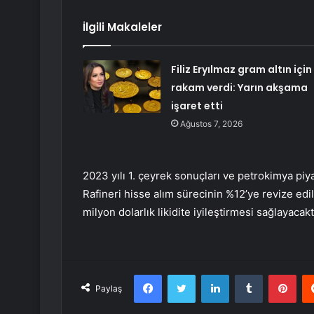
İlgili Makaleler
Filiz Eryılmaz gram altın için
rakam verdi: Yarın akşama
işaret etti
Ağustos 7, 2026
2023 yılı 1. çeyrek sonuçları ve petrokimya piy
Rafineri hisse alım sürecinin %12’ye revize ed
milyon dolarlık likidite iyileştirmesi sağlayacak
Facebook
Twitter
LinkedIn
Tumblr
Pint
Paylaş