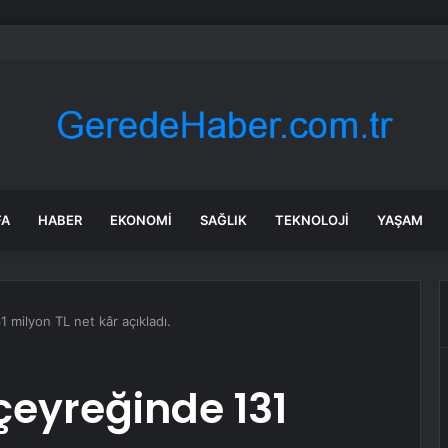
 Genel Başkanı Dervişoğlu, Tüsiad Yöneticileri ile Bir Araya Geldi
FA
HABER
EKONOMI
SAĞLIK
TEKNOLOJI
YAŞAM
31 milyon TL net kâr açıkladı.
 çeyreğinde 131