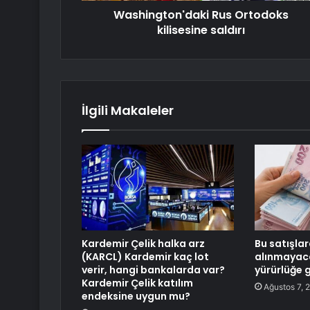
Washington'daki Rus Ortodoks
kilisesine saldırı
İlgili Makaleler
Kardemir Çelik halka arz
Bu satışlar
(KARCL) Kardemir kaç lot
alınmayac
verir, hangi bankalarda var?
yürürlüğe g
Kardemir Çelik katılım
Ağustos 7, 
endeksine uygun mu?