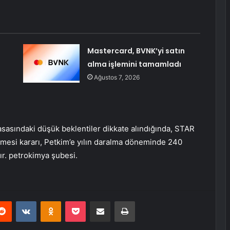
Mastercard, BVNK’yi satın
alma işlemini tamamladı
Ağustos 7, 2026
asasındaki düşük beklentiler dikkate alındığında, STAR
ilmesi kararı, Petkim’e yılın daralma döneminde 240
tır. petrokimya şubesi.
erest
Reddit
VKontakte
Odnoklassniki
Pocket
E-Posta ile paylaş
Yazdır