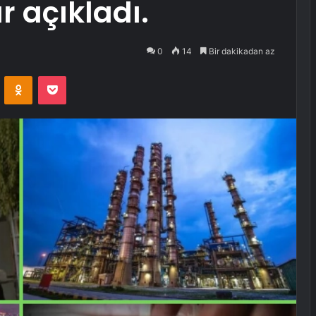
r açıkladı.
0
14
Bir dakikadan az
VKontakte
Odnoklassniki
Pocket