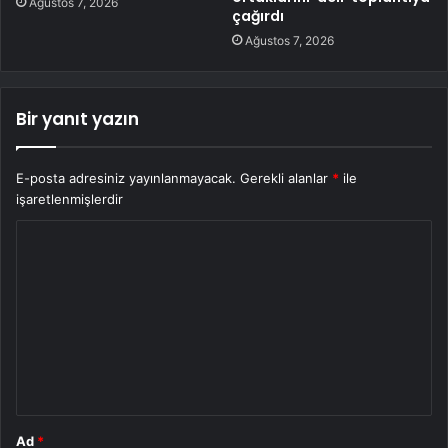
Ağustos 7, 2026
çağırdı
Ağustos 7, 2026
Bir yanıt yazın
E-posta adresiniz yayınlanmayacak.
Gerekli alanlar
*
ile
işaretlenmişlerdir
Y
o
r
u
m
*
Ad
*