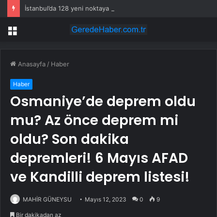
İstanbul’da 128 yeni noktaya daha EDS geliyor
Menü
Anasayfa
/
Haber
Haber
Osmaniye’de deprem oldu
mu? Az önce deprem mi
oldu? Son dakika
depremleri! 6 Mayıs AFAD
ve Kandilli deprem listesi!
MAHİR GÜNEYSU
Mayıs 12, 2023
0
9
Bir dakikadan az