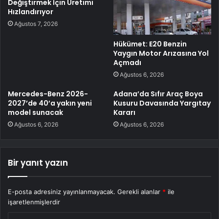
Değiştirmek İçin Üretimi
Hızlandırıyor
Ağustos 7, 2026
Hükümet: E20 Benzin
Yaygın Motor Arızasına Yol
Açmadı
Ağustos 6, 2026
Mercedes-Benz 2026-
Adana’da Sıfır Araç Boya
2027’de 40’a yakın yeni
Kusuru Davasında Yargıtay
model sunacak
Kararı
Ağustos 6, 2026
Ağustos 6, 2026
Bir yanıt yazın
E-posta adresiniz yayınlanmayacak.
Gerekli alanlar
*
ile
işaretlenmişlerdir