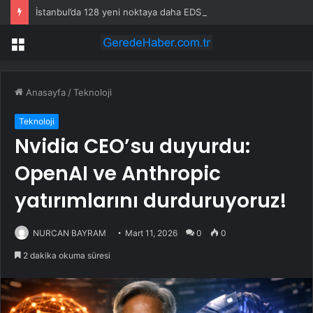
İstanbul’da 128 yeni noktaya daha EDS geliyor
Menü
Anasayfa
/
Teknoloji
Teknoloji
Nvidia CEO’su duyurdu:
OpenAI ve Anthropic
yatırımlarını durduruyoruz!
NURCAN BAYRAM
Mart 11, 2026
0
0
2 dakika okuma süresi