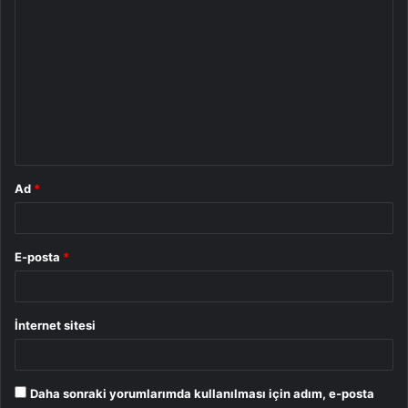
Y
o
r
u
m
*
Ad
*
E-posta
*
İnternet sitesi
Daha sonraki yorumlarımda kullanılması için adım, e-posta