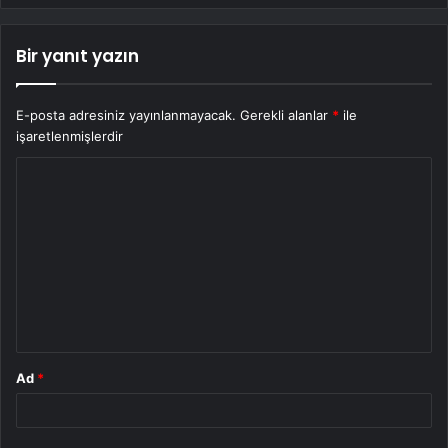
Bir yanıt yazın
E-posta adresiniz yayınlanmayacak.
Gerekli alanlar
*
ile
işaretlenmişlerdir
Y
o
r
u
m
*
Ad
*