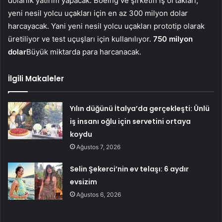
dolarlık yatırım yapacak. Boeing ve şirketin iş ortakları,
yeni nesil yolcu uçakları için en az 300 milyon dolar
harcayacak. Yani yeni nesil yolcu uçakları prototip olarak
üretiliyor ve test uçuşları için kullanılıyor.
750 milyon
dolar
Büyük miktarda para harcanacak.
İlgili Makaleler
Yılın düğünü İtalya’da gerçekleşti: Ünlü
iş insanı oğlu için servetini ortaya
koydu
Ağustos 7, 2026
Selin Şekerci’nin ev telaşı: 6 aydır
evsizim
Ağustos 6, 2026