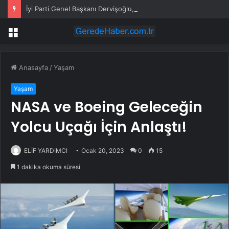
İyi Parti Genel Başkanı Dervişoğlu, Tüsiad Yöneticileri ile Bir Araya Geldi
Menü
Anasayfa
/
Yaşam
Yaşam
NASA ve Boeing Geleceğin
Yolcu Uçağı İçin Anlaştı!
ELİF YARDIMCI
Ocak 20, 2023
0
15
1 dakika okuma süresi