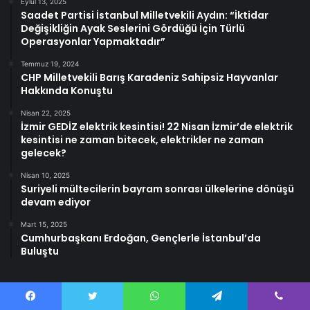
Eylül 13, 2025
Saadet Partisi İstanbul Milletvekili Aydın: “İktidar
Değişikliğin Ayak Seslerini Gördüğü İçin Türlü
Operasyonlar Yapmaktadır”
Temmuz 19, 2024
CHP Milletvekili Barış Karadeniz Sahipsiz Hayvanlar
Hakkında Konuştu
Nisan 22, 2025
İzmir GEDİZ elektrik kesintisi! 22 Nisan İzmir’de elektrik
kesintisi ne zaman bitecek, elektrikler ne zaman
gelecek?
Nisan 10, 2025
Suriyeli mültecilerin bayram sonrası ülkelerine dönüşü
devam ediyor
Mart 15, 2025
Cumhurbaşkanı Erdoğan, Gençlerle İstanbul’da
Buluştu
Facebook
Twitter
WhatsApp
Telegram
Viber