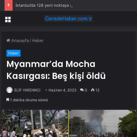
İstanbul’da 128 yeni noktaya daha EDS geliyor
Menü
Anasayfa
/
Haber
Haber
Myanmar’da Mocha
Kasırgası: Beş kişi öldü
ELİF YARDIMCI
Haziran 4, 2023
0
12
1 dakika okuma süresi