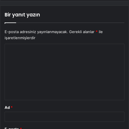
Bir yanıt yazın
E-posta adresiniz yayınlanmayacak.
Gerekli alanlar
*
ile
işaretlenmişlerdir
Y
o
r
u
m
*
Ad
*