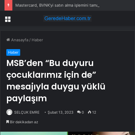
Mastercard, BVNK’yi satın alma işlemini tamamladı
Menü
Anasayfa
/
Haber
Haber
MSB’den “Bu duyuru
çocuklarımız için de”
mesajıyla duygu yüklü
paylaşım
SELÇUK EMRE
Şubat 13, 2023
0
12
Bir dakikadan az