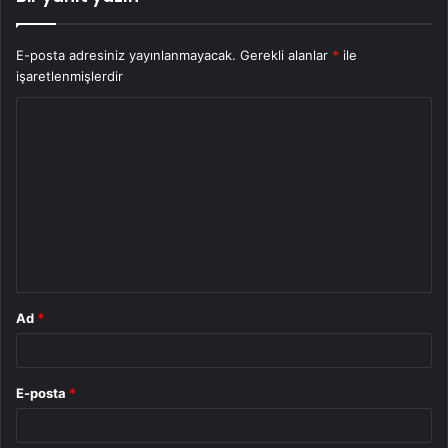
E-posta adresiniz yayınlanmayacak.
Gerekli alanlar
*
ile
işaretlenmişlerdir
Y
o
r
u
m
*
Ad
*
E-posta
*