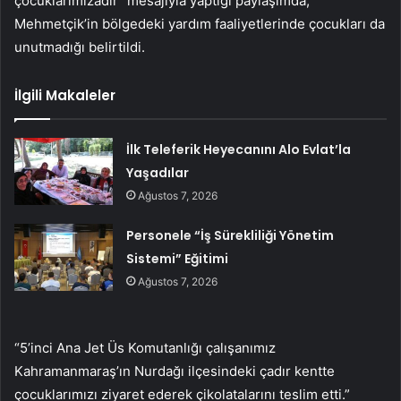
çocuklarımızadır” mesajıyla yaptığı paylaşımda,
Mehmetçik’in bölgedeki yardım faaliyetlerinde çocukları da
unutmadığı belirtildi.
İlgili Makaleler
İlk Teleferik Heyecanını Alo Evlat’la
Yaşadılar
Ağustos 7, 2026
Personele “İş Sürekliliği Yönetim
Sistemi” Eğitimi
Ağustos 7, 2026
“5’inci Ana Jet Üs Komutanlığı çalışanımız
Kahramanmaraş’ın Nurdağı ilçesindeki çadır kentte
çocuklarımızı ziyaret ederek çikolatalarını teslim etti.”