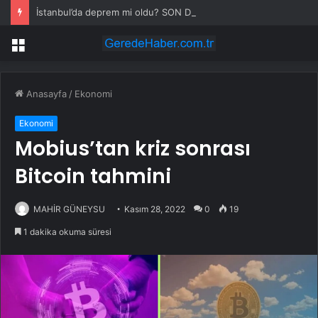
İstanbul’da deprem mi oldu? SON DAKİKA! 28 Temmuz İstanbul’da az önce nerede deprem oldu?
Menü
Anasayfa
/
Ekonomi
Ekonomi
Mobius’tan kriz sonrası
Bitcoin tahmini
MAHİR GÜNEYSU
Kasım 28, 2022
0
19
1 dakika okuma süresi