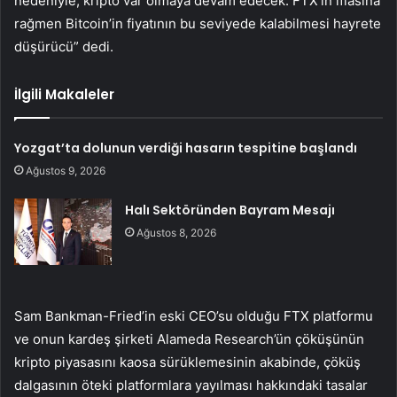
nedeniyle, kripto var olmaya devam edecek. FTX’in iflasına
rağmen Bitcoin’in fiyatının bu seviyede kalabilmesi hayrete
düşürücü” dedi.
İlgili Makaleler
Yozgat’ta dolunun verdiği hasarın tespitine başlandı
Ağustos 9, 2026
Halı Sektöründen Bayram Mesajı
Ağustos 8, 2026
Sam Bankman-Fried’in eski CEO’su olduğu FTX platformu
ve onun kardeş şirketi Alameda Research’ün çöküşünün
kripto piyasasını kaosa sürüklemesinin akabinde, çöküş
dalgasının öteki platformlara yayılması hakkındaki tasalar