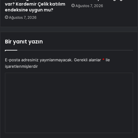
var? Kardemir Çelik katılım
Ağustos 7, 2026
endeksine uygun mu?
Ağustos 7, 2026
Bir yanıt yazın
E-posta adresiniz yayınlanmayacak.
Gerekli alanlar
*
ile
işaretlenmişlerdir
Y
o
r
u
m
*