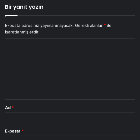
Bir yanıt yazın
E-posta adresiniz yayınlanmayacak.
Gerekli alanlar
*
ile
işaretlenmişlerdir
Y
o
r
u
m
*
Ad
*
E-posta
*