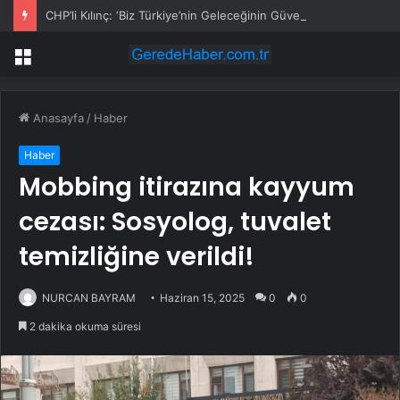
CHP’li Kılınç: ‘Biz Türkiye’nin Geleceğinin Güvencesiyiz’
Menü
Anasayfa
/
Haber
Haber
Mobbing itirazına kayyum
cezası: Sosyolog, tuvalet
temizliğine verildi!
NURCAN BAYRAM
Haziran 15, 2025
0
0
2 dakika okuma süresi