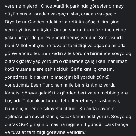
verememişlerdi. Önce Atatürk parkında görevlendirmeyi
düşünmüşler oradan vazgeçmişler, oradan vazgeçip
Diyarbakır Caddesindeki orta refüjün ağaç dikim işine
vermeyi düşünmüşler. Ondan sonra ricam üzerine evime
yakın bir yerde görevlendirilmemiş istedim. Sonrasında
beni Millet Bahçesine tuvalet temizliği ve ağaç sulamada
görevlendirdiler. Ben kadın aile koruma biriminde sosyolog
olarak görev yapıyordum o dönemde çalışırken inanılmaz
kötü muamelelere şahit olduk. Sırf sıkıntı çıkmasın,
yönetimsel bir sıkıntı olmadığını biliyorduk çünkü
yöneticimiz Esen Tunç hanım ile bir sıkıntımız vardı.
Kendisi göreve geldiği ilk günden beri zaten mobbinglere
başladı. Tutanaklar tutma, tehditler etmeye başlamıştı,
bunun için bende şikayetçi oldum. Şu anda davanın
açılması için savcılıktan çıkacak kararı bekliyoruz. Sosyolog
olarak SGK girişim olmasına rağmen 4 gündür park bahçe
ve tuvalet temizliği görevine verildim.”