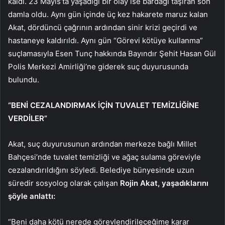
kaldı. 23 Mayıs’ta yaşadığı bir olay ise bardağı taşıran son
damla oldu. Aynı gün içinde üç kez hakarete maruz kalan
Akat, dördüncü çağrının ardından sinir krizi geçirdi ve
hastaneye kaldırıldı. Aynı gün “Görevi kötüye kullanma”
suçlamasıyla Esen Tunç hakkında Bayındır Şehit Hasan Gül
Polis Merkezi Amirliği’ne giderek suç duyurusunda
bulundu.
“BENİ CEZALANDIRMAK İÇİN TUVALET TEMİZLİĞİNE
VERDİLER”
Akat, suç duyurusunun ardından merkeze bağlı Millet
Bahçesi’nde tuvalet temizliği ve ağaç sulama göreviyle
cezalandırıldığını söyledi. Belediye bünyesinde uzun
süredir sosyolog olarak çalışan
Rojin Akat, yaşadıklarını
şöyle anlattı:
“Beni daha kötü nerede görevlendirileceğime karar