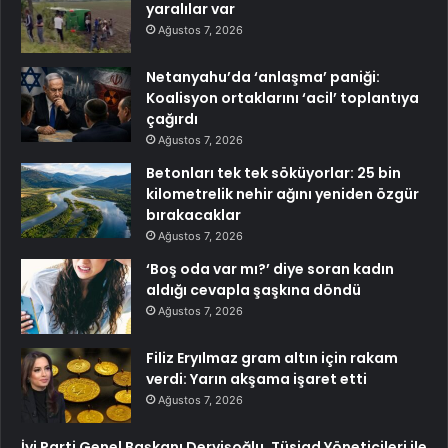
yaralılar var
Ağustos 7, 2026
Netanyahu’da ‘anlaşma’ paniği:
Koalisyon ortaklarını ‘acil’ toplantıya
çağırdı
Ağustos 7, 2026
Betonları tek tek söküyorlar: 25 bin
kilometrelik nehir ağını yeniden özgür
bırakacaklar
Ağustos 7, 2026
‘Boş oda var mı?’ diye soran kadın
aldığı cevapla şaşkına döndü
Ağustos 7, 2026
Filiz Eryılmaz gram altın için rakam
verdi: Yarın akşama işaret etti
Ağustos 7, 2026
İyi Parti Genel Başkanı Dervişoğlu, Tüsiad Yöneticileri ile