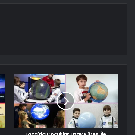
Foça'da Çocuklar Uzay Küresi İle