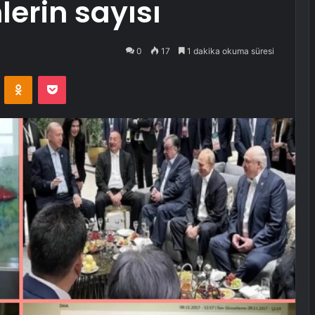
lerin sayısı
0
17
1 dakika okuma süresi
VKontakte
Odnoklassniki
Pocket