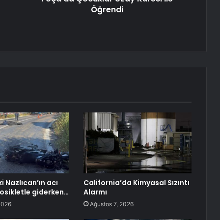
Öğrendi
i Nazlıcan’ın acı
California’da Kimyasal Sızıntı
sikletle giderken…
Alarmı
2026
Ağustos 7, 2026