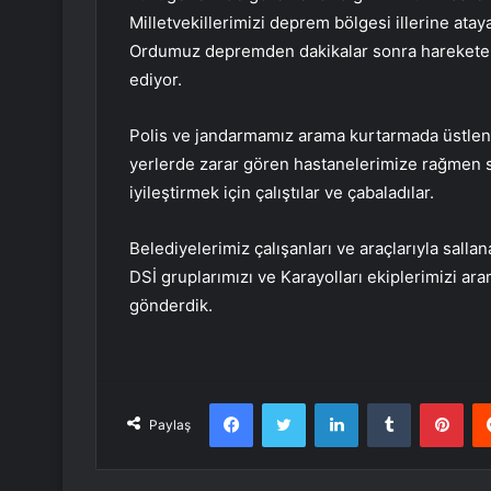
Milletvekillerimizi deprem bölgesi illerine ata
Ordumuz depremden dakikalar sonra harekete g
ediyor.
Polis ve jandarmamız arama kurtarmada üstlendik
yerlerde zarar gören hastanelerimize rağmen sağ
iyileştirmek için çalıştılar ve çabaladılar.
Belediyelerimiz çalışanları ve araçlarıyla salla
DSİ gruplarımızı ve Karayolları ekiplerimizi ar
gönderdik.
Facebook
Twitter
LinkedIn
Tumblr
Pint
Paylaş