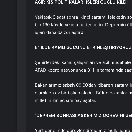
AĞIR KIŞ POLİTİKALARI İŞLERİ GÜÇLÜ KILDI
Yaklaşık 9 saat sonra ikinci sarsıntı felaketin s
bin 190 köyde yıkıma neden oldu. Depremin ülk
işleri daha da zorlaştırdı.
81 İLDE KAMU GÜCÜNÜ ETKİNLEŞTİRİYORUZ
Şehirlerdeki kamu çalışanları ve acil müdahale 
AFAD koordinasyonunda 81 ilin tamamında saat
Bakanlarımız sabah 09:00’dan itibaren sarsıntıl
olarak en az bir bakan atadık. Bütün bakanlarım
milletimizin acısını paylaştılar.
“DEPREM SONRASI ASKERİMİZ GÖREVİNİ GE
Yurt genelinde görevlendirdiğimiz mülki idare ç