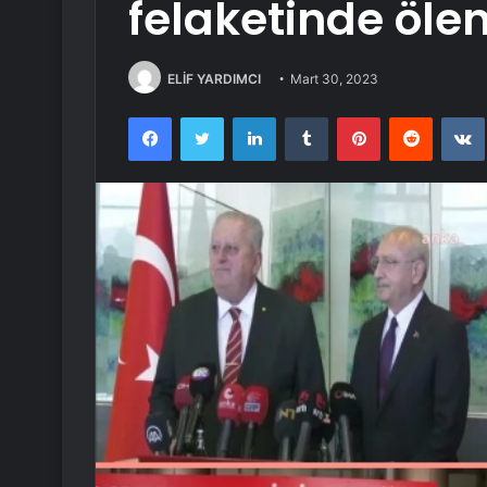
felaketinde ölen
ELİF YARDIMCI
Mart 30, 2023
Facebook
Twitter
LinkedIn
Tumblr
Pinterest
Reddit