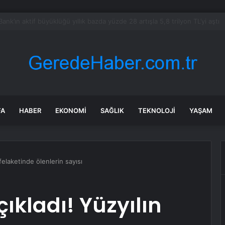
bul’da 128 yeni noktaya daha EDS geliyor
FA
HABER
EKONOMI
SAĞLIK
TEKNOLOJI
YAŞAM
felaketinde ölenlerin sayısı
ıkladı! Yüzyılın