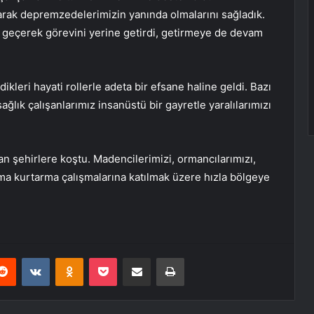
yarak depremzedelerimizin yanında olmalarını sağladık.
eçerek görevini yerine getirdi, getirmeye de devam
leri hayati rollerle adeta bir efsane haline geldi. Bazı
lık çalışanlarımız insanüstü bir gayretle yaralılarımızı
nan şehirlere koştu. Madencilerimizi, ormancılarımızı,
ama kurtarma çalışmalarına katılmak üzere hızla bölgeye
erest
Reddit
VKontakte
Odnoklassniki
Pocket
E-Posta ile paylaş
Yazdır