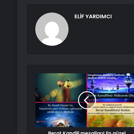
ELİF YARDIMCI
Berat Kandili mesajları! En güzel