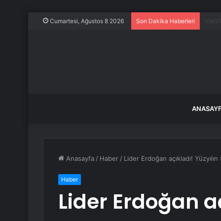
İstan
Cumartesi, Ağustos 8 2026
Son Dakika Haberleri
ANASAY
Anasayfa
/
Haber
/
Lider Erdoğan açıkladı! Yüzyılın 
Haber
Lider Erdoğan aç