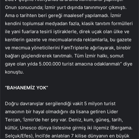
Onun sonucunda; İzmir yurt dışında tanınmıyor çıkmıştı.
Ama o tarihten beri gereği maalesef yapılamadı. İzmir
kendini toplumsal medyadan fazla, klasik tanıtım formülleri
ile yani fuarlara tesirli iştiraklerle, direk uçak olan ülke ve
kentlerin gazete ve mecmualarında reklamlarla, bu gazete
ve mecmua yöneticilerini FamTriplerle ağırlayarak, birebir
bağları güçlendirerek tanıtmalı. Tüm İzmir halkı, somut
gaye olan yılda 5.000.000 turist amacına odaklanmalı” diye
konuştu.
“BAHANEMİZ YOK”
Doğru davranışlar sergilendiği vakit 5 milyon turist
amacının bir hayal olmadığını da lisana getiren Lider
Tercan, ‘İzmir’de her şey var. Deniz, kum, güneş, tarih,
kültür, Unesco dünya listesine girmiş iki ilçemiz (Bergama.
Selçuk/Efes), İncil’de anlatılan 7 kilise dünyanın en büyük