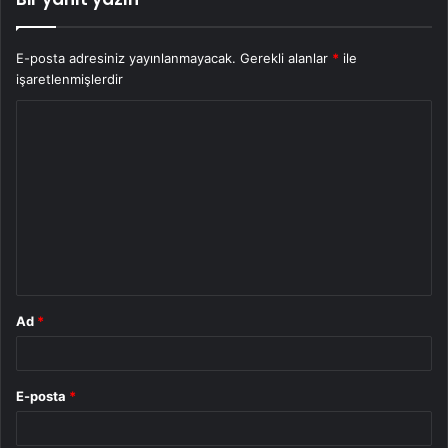
E-posta adresiniz yayınlanmayacak.
Gerekli alanlar
*
ile
işaretlenmişlerdir
Y
o
r
u
m
*
Ad
*
E-posta
*