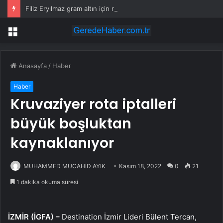
Filiz Eryılmaz gram altın için rakam verdi: Yarın akşama işaret etti
Menü
Anasayfa
/
Haber
Haber
Kruvaziyer rota iptalleri
büyük boşluktan
kaynaklanıyor
MUHAMMED MUCAHİD AYIK
Kasım 18, 2022
0
21
1 dakika okuma süresi
İZMİR (İGFA) –
Destination İzmir Lideri Bülent Tercan,