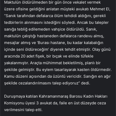
Maktulün öldürülmeden bir gün önce vekalet vermek
üzere ofisine geldiğini anlatan müşteki avukatı Mehmet El,
“Sanık tarafından defalarca ölüm tehdidi aldığını, gerekli
tedbirlerin alınmasını istediğini söyledi. Ancak bu talepler
sanığa tebliğ edilemeden vahşice öldürüldü. Sanık,
maktulün çalıştığı hastaneden defalarca randevu almış,
mesajlar atmış ve ‘Burası hastane, bu kadar kalabalığın
içinde seni öldüreceğim’ diyerek tehdit etmiştir. Olay günü
aracında 20 adet fişek, bir bıçak ve elinde tüfekle
yakalanmıştır. Araçta mühimmat bekletilmiş, planlı bir
şekilde gelmiştir. Bu eylem tasarlayarak kasten öldürmedir.
Kamu düzeni açısından da üzüntü vericidir. Sanığın en ağır
şekilde cezalandırılmasını talep ediyoruz” dedi.
Duruşmaya katılan Kahramanmaraş Barosu Kadın Hakları
Komisyonu üyesi 3 avukat da, faile en üst düzeyde ceza
verilmesini talep etti.