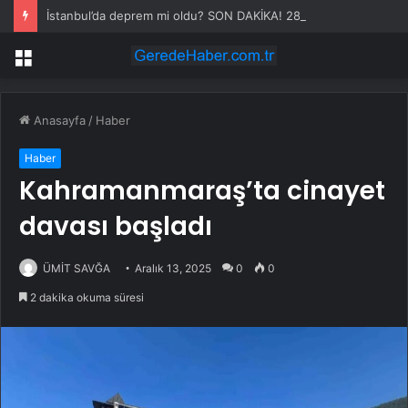
İstanbul’da deprem mi oldu? SON DAKİKA! 28 Temmuz İstanbul’da az önce nerede deprem oldu?
Menü
Anasayfa
/
Haber
Haber
Kahramanmaraş’ta cinayet
davası başladı
ÜMİT SAVĞA
Aralık 13, 2025
0
0
2 dakika okuma süresi