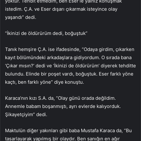
yoktur. Tehdit etmedim, ben Eser’le yalnız konuşmak
istedim. Ç.A. ve Eser dışarı çıkarmak isteyince olay
yaşandı” dedi.
“İkinizi de öldürürüm dedi, boğuştuk”
Tanık hemşire Ç.A. ise ifadesinde, “Odaya girdim, çıkarken
kayıt bölümündeki arkadaşlara gidiyordum. O sırada bana
‘Çıkar mısın?’ dedi ve ‘İkinizi de öldürürüm’ diyerek tehditte
bulundu. Elinde bir poşet vardı, boğuştuk. Eser farklı yöne
kaçtı, ben farklı yöne” diye konuştu.
Karaca’nın kızı S.A. da, “Olay günü orada değildim.
Annemle babam boşanmıştı, ayrı evlerde kalıyorduk.
Şikayetçiyim” dedi.
Maktulün diğer yakınları gibi baba Mustafa Karaca da, “Bu
tasarlayarak yapılmış bir olaydır. Ben sanığın en ağır