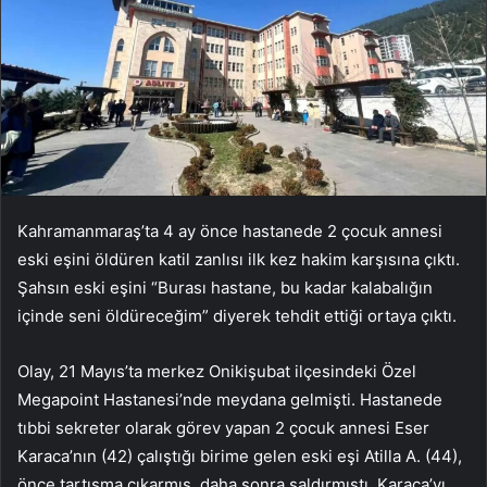
Kahramanmaraş’ta 4 ay önce hastanede 2 çocuk annesi
eski eşini öldüren katil zanlısı ilk kez hakim karşısına çıktı.
Şahsın eski eşini “Burası hastane, bu kadar kalabalığın
içinde seni öldüreceğim” diyerek tehdit ettiği ortaya çıktı.
Olay, 21 Mayıs’ta merkez Onikişubat ilçesindeki Özel
Megapoint Hastanesi’nde meydana gelmişti. Hastanede
tıbbi sekreter olarak görev yapan 2 çocuk annesi Eser
Karaca’nın (42) çalıştığı birime gelen eski eşi Atilla A. (44),
önce tartışma çıkarmış, daha sonra saldırmıştı. Karaca’yı