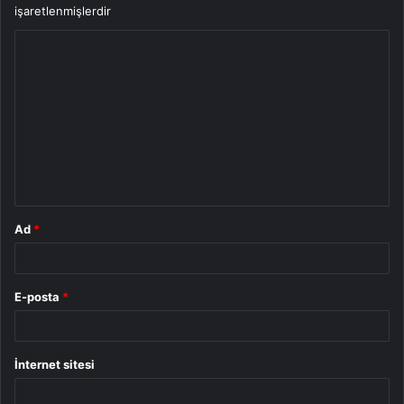
işaretlenmişlerdir
Y
o
r
u
m
*
Ad
*
E-posta
*
İnternet sitesi