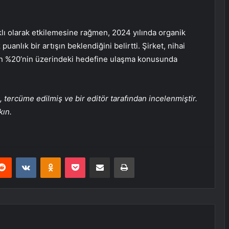
ıklı olarak etkilemesine rağmen, 2024 yılında organik
puanlık bir artışın beklendiğini belirtti. Şirket, nihai
in %20’nin üzerindeki hedefine ulaşma konusunda
tercüme edilmiş ve bir editör tarafından incelenmiştir.
kın.
erest
Reddit
VKontakte
Odnoklassniki
Pocket
E-Posta ile paylaş
Yazdır