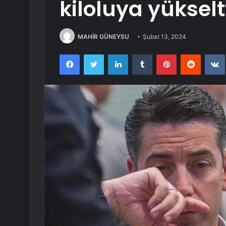
kiloluya yükselt
MAHİR GÜNEYSU
Şubat 13, 2024
Facebook
Twitter
LinkedIn
Tumblr
Pinterest
Reddit