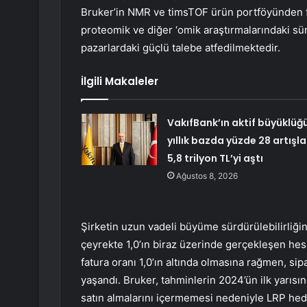
Bruker’in NMR ve timsTOF ürün portföyünden fa
proteomik ve diğer ‘omik araştırmalarındaki sür
pazarlardaki güçlü talebe atfedilmektedir.
İlgili Makaleler
VakıfBank’ın aktif büyüklüğ
yıllık bazda yüzde 28 artışla
5,8 trilyon TL’yi aştı
Ağustos 8, 2026
Şirketin uzun vadeli büyüme sürdürülebilirliği
çeyrekte 1,0’ın biraz üzerinde gerçekleşen hesa
fatura oranı 1,0’ın altında olmasına rağmen, si
yaşandı. Bruker, tahminlerin 2024’ün ilk yar
satın almalarını içermemesi nedeniyle LRP he