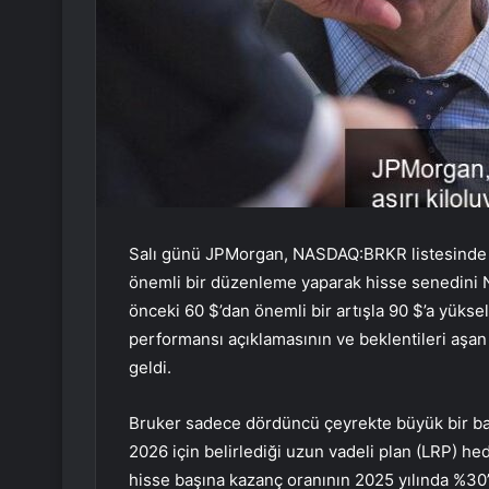
Salı günü JPMorgan, NASDAQ:BRKR listesinde y
önemli bir düzenleme yaparak hisse senedini Nöt
önceki 60 $’dan önemli bir artışla 90 $’a yükse
performansı açıklamasının ve beklentileri aşan
geldi.
Bruker sadece dördüncü çeyrekte büyük bir ba
2026 için belirlediği uzun vadeli plan (LRP) hed
hisse başına kazanç oranının 2025 yılında %30’u