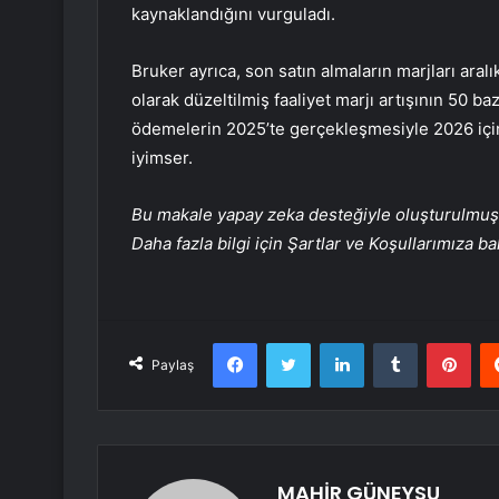
kaynaklandığını vurguladı.
Bruker ayrıca, son satın almaların marjları aral
olarak düzeltilmiş faaliyet marjı artışının 50 baz 
ödemelerin 2025’te gerçekleşmesiyle 2026 iç
iyimser.
Bu makale yapay zeka desteğiyle oluşturulmuş, 
Daha fazla bilgi için Şartlar ve Koşullarımıza ba
Facebook
Twitter
LinkedIn
Tumblr
Pint
Paylaş
MAHİR GÜNEYSU