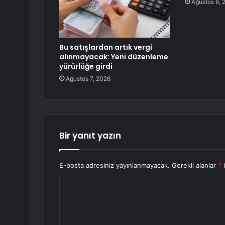
Ağustos 6, 
Bu satışlardan artık vergi
alınmayacak: Yeni düzenleme
yürürlüğe girdi
Ağustos 7, 2026
Bir yanıt yazın
E-posta adresiniz yayınlanmayacak.
Gerekli alanlar
*
i
Y
o
r