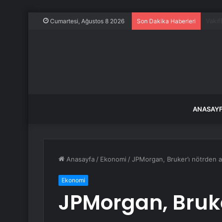
İstan
Cumartesi, Ağustos 8 2026
Son Dakika Haberleri
ANASAY
Anasayfa
/
Ekonomi
/
JPMorgan, Bruker’ı nötrden aşı
Ekonomi
JPMorgan, Bruke