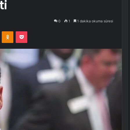
ti
0
1
1 dakika okuma süresi
VKontakte
Odnoklassniki
Pocket