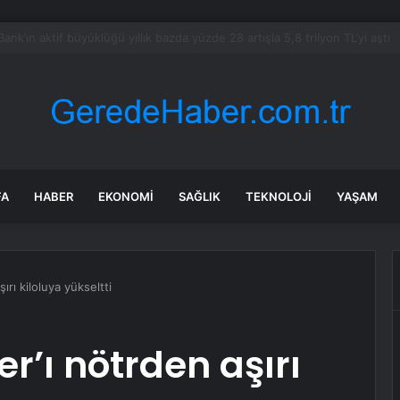
bul’da 128 yeni noktaya daha EDS geliyor
FA
HABER
EKONOMI
SAĞLIK
TEKNOLOJI
YAŞAM
rı kiloluya yükseltti
r’ı nötrden aşırı