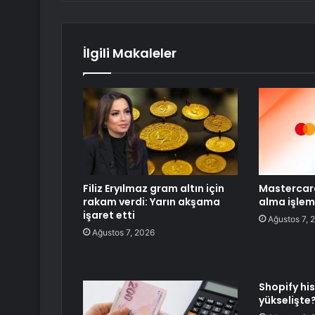
İlgili Makaleler
Filiz Eryılmaz gram altın için
Mastercard
rakam verdi: Yarın akşama
alma işlem
işaret etti
Ağustos 7, 
Ağustos 7, 2026
Shopify hi
yükselişte