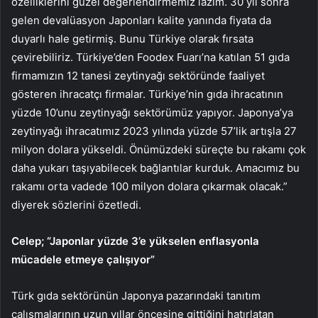
özelliklerini güzel değerlendirmemiz lazım. 30 yıl sonra
gelen devalüasyon Japonları kalite yanında fiyata da
duyarlı hale getirmiş. Bunu Türkiye olarak fırsata
çevirebiliriz. Türkiye’den Foodex Fuarı’na katılan 51 gıda
firmamızın 12 tanesi zeytinyağı sektöründe faaliyet
gösteren ihracatçı firmalar. Türkiye’nin gıda ihracatının
yüzde 10’unu zeytinyağı sektörümüz yapıyor. Japonya’ya
zeytinyağı ihracatımız 2023 yılında yüzde 57’lik artışla 27
milyon dolara yükseldi. Önümüzdeki süreçte bu rakamı çok
daha yukarı taşıyabilecek bağlantılar kurduk. Amacımız bu
rakamı orta vadede 100 milyon dolara çıkarmak olacak.”
diyerek sözlerini özetledi.
Celep; “Japonlar yüzde 3’e yükselen enflasyonla
mücadele etmeye çalışıyor”
Türk gıda sektörünün Japonya pazarındaki tanıtım
çalışmalarının uzun yıllar öncesine gittiğini hatırlatan