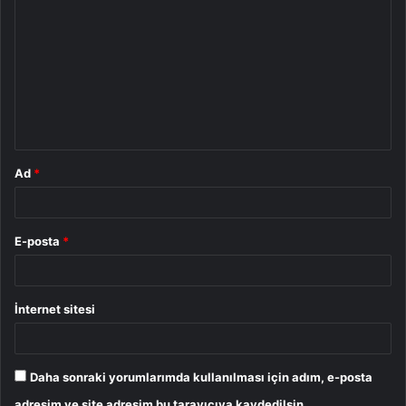
o
r
u
m
*
Ad
*
E-posta
*
İnternet sitesi
Daha sonraki yorumlarımda kullanılması için adım, e-posta
adresim ve site adresim bu tarayıcıya kaydedilsin.