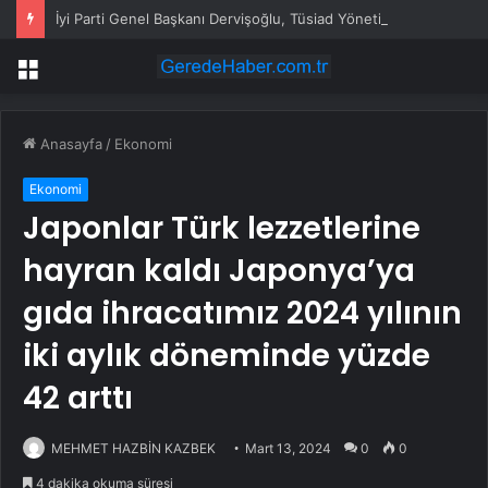
İyi Parti Genel Başkanı Dervişoğlu, Tüsiad Yöneticileri ile Bir Araya Geldi
Menü
Anasayfa
/
Ekonomi
Ekonomi
Japonlar Türk lezzetlerine
hayran kaldı Japonya’ya
gıda ihracatımız 2024 yılının
iki aylık döneminde yüzde
42 arttı
MEHMET HAZBİN KAZBEK
Mart 13, 2024
0
0
4 dakika okuma süresi