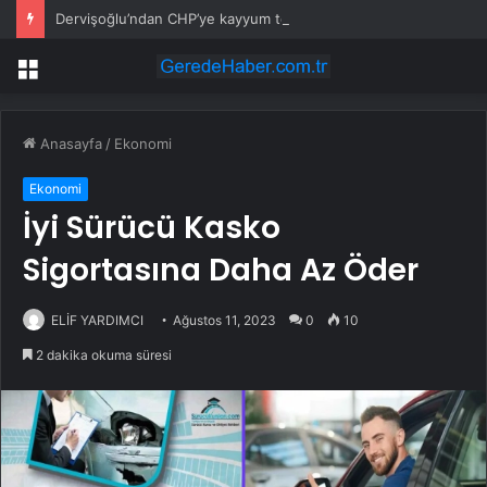
Dervişoğlu’ndan CHP’ye kayyum tepkisi
Menü
Anasayfa
/
Ekonomi
Ekonomi
İyi Sürücü Kasko
Sigortasına Daha Az Öder
ELİF YARDIMCI
Ağustos 11, 2023
0
10
2 dakika okuma süresi