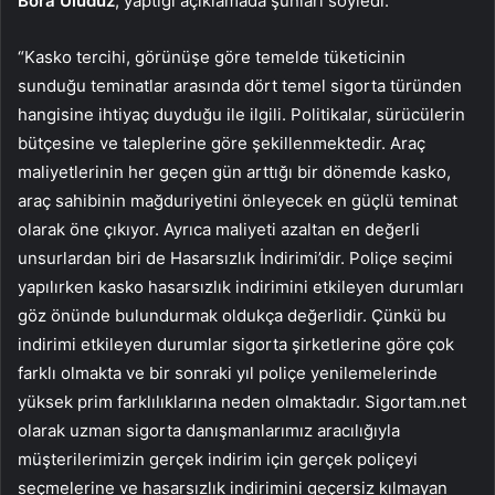
Bora Uludüz
, yaptığı açıklamada şunları söyledi:
“Kasko tercihi, görünüşe göre temelde tüketicinin
sunduğu teminatlar arasında dört temel sigorta türünden
hangisine ihtiyaç duyduğu ile ilgili. Politikalar, sürücülerin
bütçesine ve taleplerine göre şekillenmektedir. Araç
maliyetlerinin her geçen gün arttığı bir dönemde kasko,
araç sahibinin mağduriyetini önleyecek en güçlü teminat
olarak öne çıkıyor. Ayrıca maliyeti azaltan en değerli
unsurlardan biri de Hasarsızlık İndirimi’dir. Poliçe seçimi
yapılırken kasko hasarsızlık indirimini etkileyen durumları
göz önünde bulundurmak oldukça değerlidir. Çünkü bu
indirimi etkileyen durumlar sigorta şirketlerine göre çok
farklı olmakta ve bir sonraki yıl poliçe yenilemelerinde
yüksek prim farklılıklarına neden olmaktadır. Sigortam.net
olarak uzman sigorta danışmanlarımız aracılığıyla
müşterilerimizin gerçek indirim için gerçek poliçeyi
seçmelerine ve hasarsızlık indirimini geçersiz kılmayan