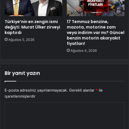
Türkiye’nin en zengin ismi
17 Temmuz benzine,
değişti: Murat Ülker zirveyi
mazota, motorine zam
kaptırdı
veya indirim var mı? Güncel
benzin motorin akaryakıt
Ağustos 5, 2026
fiyatları!
Ağustos 4, 2026
Bir yanıt yazın
E-posta adresiniz yayınlanmayacak.
Gerekli alanlar
*
ile
işaretlenmişlerdir
Y
o
r