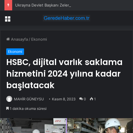
Ukrayna Devlet Başkanı Zelenskiy, Genelkurmay Başkanı Sırskiy’i Görevden Aldı
Menü
Anasayfa
/
Ekonomi
Ekonomi
HSBC, dijital varlık saklama
hizmetini 2024 yılına kadar
başlatacak
MAHİR GÜNEYSU
Kasım 8, 2023
0
1
1 dakika okuma süresi