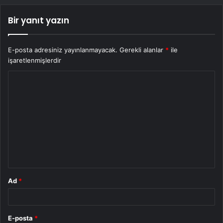
Bir yanıt yazın
E-posta adresiniz yayınlanmayacak.
Gerekli alanlar
*
ile
işaretlenmişlerdir
Y
o
r
u
m
*
Ad
*
E-posta
*