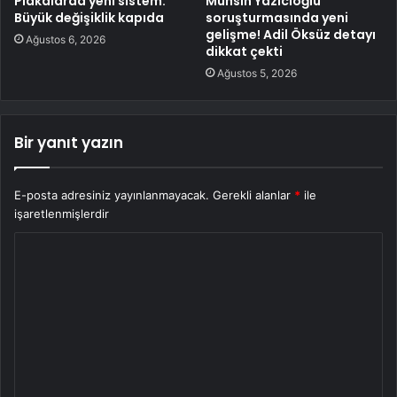
Plakalarda yeni sistem:
Muhsin Yazıcıoğlu
Büyük değişiklik kapıda
soruşturmasında yeni
gelişme! Adil Öksüz detayı
Ağustos 6, 2026
dikkat çekti
Ağustos 5, 2026
Bir yanıt yazın
E-posta adresiniz yayınlanmayacak.
Gerekli alanlar
*
ile
işaretlenmişlerdir
Y
o
r
u
m
*