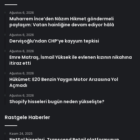
Ağustos 6, 2026
Muharrem İnce’den Nâzım Hikmet göndermeli
paylaşım: Vatan hainliğine devam ediyor hâlâ
Ağustos 6, 2026
Dervişoğlu’ndan CHP’ye kayyum tepkisi
Ağustos 6, 2026
Emre Matraş, İsmail Yüksek ile evlenen kızının nikahına
itiraz etti
Ağustos 6, 2026
Hükümet: E20 Benzin Yaygın Motor Arızasına Yol
Açmadı
Ağustos 6, 2026
Shopify hisseleri bugün neden yükselişte?
Rastgele Haberler
Kasım 24, 2025
NetSol hisseleri, Transcend Retail platformunun