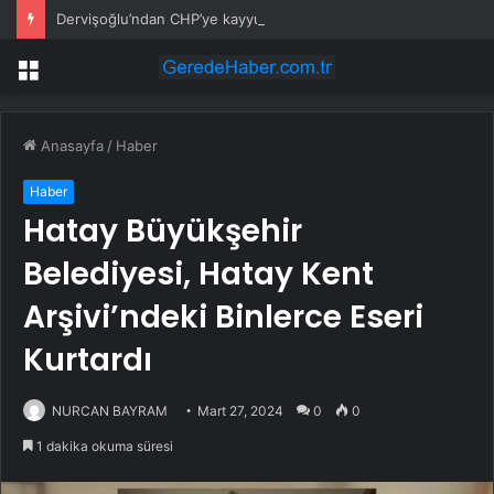
Dervişoğlu’ndan CHP’ye kayyum tepkisi
Menü
Anasayfa
/
Haber
Haber
Hatay Büyükşehir
Belediyesi, Hatay Kent
Arşivi’ndeki Binlerce Eseri
Kurtardı
NURCAN BAYRAM
Mart 27, 2024
0
0
1 dakika okuma süresi