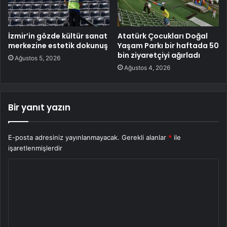
İzmir’in gözde kültür sanat
Atatürk Çocukları Doğal
merkezine estetik dokunuş
Yaşam Parkı bir haftada 50
bin ziyaretçiyi ağırladı
Ağustos 5, 2026
Ağustos 4, 2026
Bir yanıt yazın
E-posta adresiniz yayınlanmayacak.
Gerekli alanlar
*
ile
işaretlenmişlerdir
Y
o
r
u