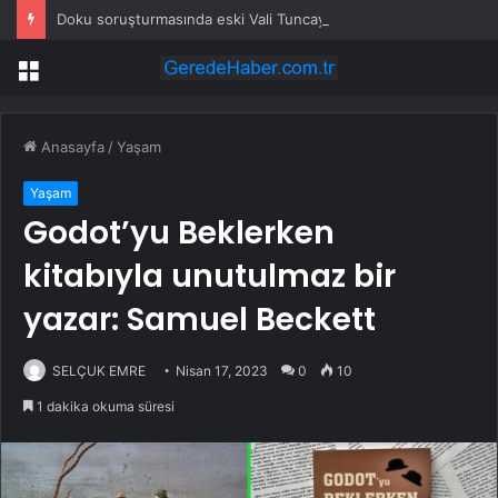
Doku soruşturmasında eski Vali Tuncay Sonel hakkında yeni tutuklama kararı
Menü
Anasayfa
/
Yaşam
Yaşam
Godot’yu Beklerken
kitabıyla unutulmaz bir
yazar: Samuel Beckett
SELÇUK EMRE
Nisan 17, 2023
0
10
1 dakika okuma süresi