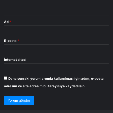
m
*
Ad
*
E-posta
*
İnternet sitesi
Daha sonraki yorumlarımda kullanılması için adım, e-posta
adresim ve site adresim bu tarayıcıya kaydedilsin.