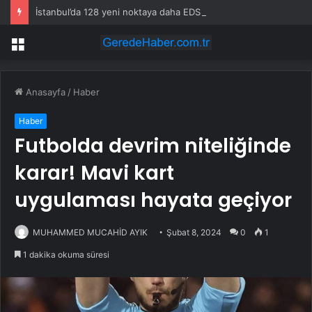
İstanbul’da 128 yeni noktaya daha EDS geliyor
Menü
Anasayfa
/
Haber
Haber
Futbolda devrim niteliğinde
karar! Mavi kart
uygulaması hayata geçiyor
MUHAMMED MUCAHİD AYIK
Şubat 8, 2024
0
1
1 dakika okuma süresi