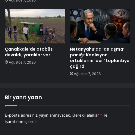
Ağustos 7, 2026
Çanakkale’de otobüs
Netanyahu’da ‘anlaşma’
devrildi; yaralılar var
paniği: Koalisyon
ortaklarını ‘acil’ toplantıya
Ağustos 7, 2026
çağırdı
Ağustos 7, 2026
Bir yanıt yazın
E-posta adresiniz yayınlanmayacak.
Gerekli alanlar
*
ile
işaretlenmişlerdir
Y