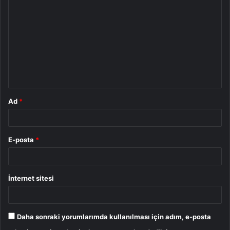
o
r
u
m
*
Ad
*
E-posta
*
İnternet sitesi
Daha sonraki yorumlarımda kullanılması için adım, e-posta