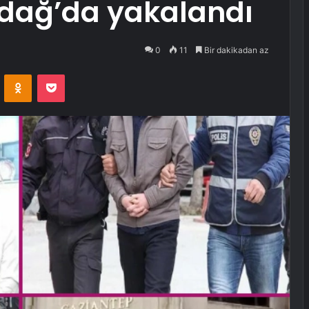
rdağ’da yakalandı
0
11
Bir dakikadan az
VKontakte
Odnoklassniki
Pocket