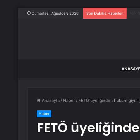
İstan
Cumartesi, Ağustos 8 2026
Son Dakika Haberleri
ANASAY
Anasayfa
/
Haber
/
FETÖ üyeliğinden hüküm giymiş 
Haber
FETÖ üyeliğind