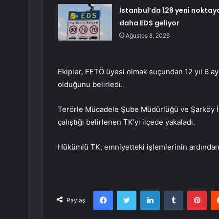
İstanbul’da 128 yeni noktay
daha EDS geliyor
Ağustos 8, 2026
Ekipler, FETÖ üyesi olmak suçundan 12 yıl 6 ay 
olduğunu belirledi.
Terörle Mücadele Şube Müdürlüğü ve Şarköy İl
çalıştığı belirlenen TK’yı ilçede yakaladı.
Hükümlü TK, emniyetteki işlemlerinin ardından 
Facebook
Twitter
LinkedIn
Tumblr
Pint
Paylaş