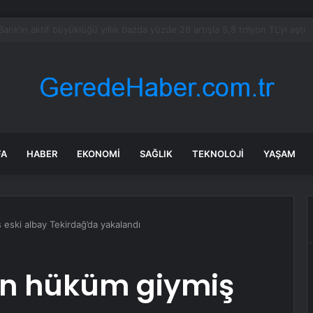
bul’da 128 yeni noktaya daha EDS geliyor
FA
HABER
EKONOMI
SAĞLIK
TEKNOLOJI
YAŞAM
eski albay Tekirdağ’da yakalandı
en hüküm giymiş