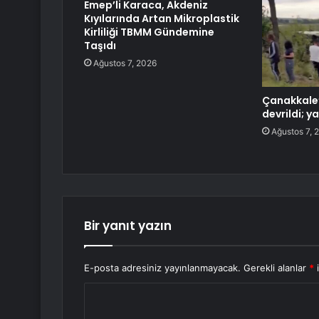
Emep’li Karaca, Akdeniz
Kıyılarında Artan Mikroplastik
Kirliliği TBMM Gündemine
Taşıdı
Ağustos 7, 2026
Çanakkale
devrildi; ya
Ağustos 7, 
Bir yanıt yazın
E-posta adresiniz yayınlanmayacak.
Gerekli alanlar
*
i
Y
o