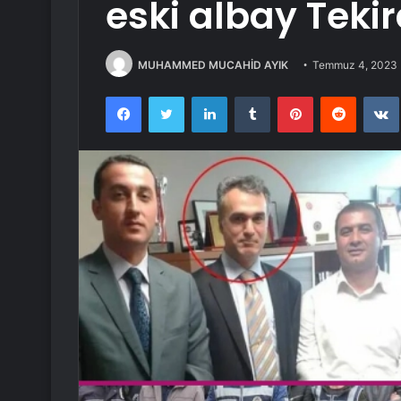
eski albay Teki
MUHAMMED MUCAHİD AYIK
Temmuz 4, 2023
Facebook
Twitter
LinkedIn
Tumblr
Pinterest
Reddit