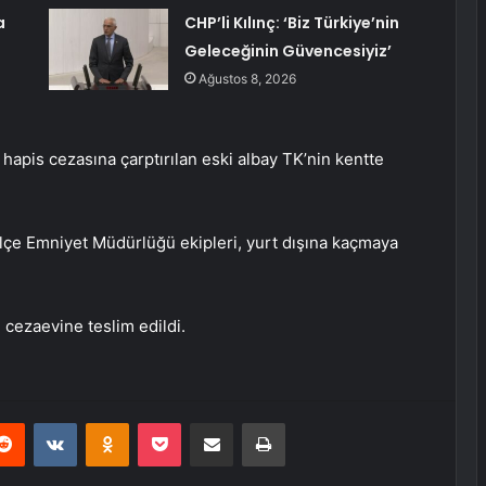
a
CHP’li Kılınç: ‘Biz Türkiye’nin
Geleceğinin Güvencesiyiz’
Ağustos 8, 2026
hapis cezasına çarptırılan eski albay TK’nin kentte
çe Emniyet Müdürlüğü ekipleri, yurt dışına kaçmaya
cezaevine teslim edildi.
erest
Reddit
VKontakte
Odnoklassniki
Pocket
E-Posta ile paylaş
Yazdır