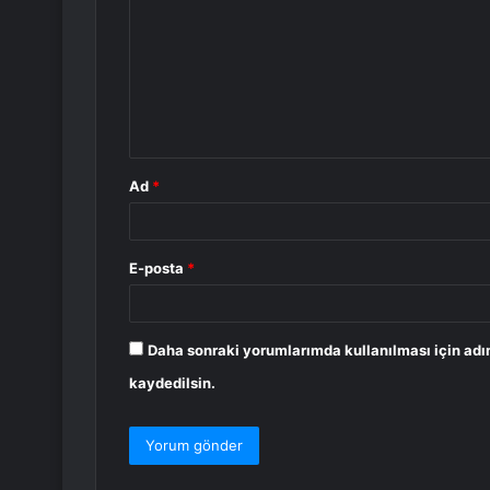
r
u
m
*
Ad
*
E-posta
*
Daha sonraki yorumlarımda kullanılması için adı
kaydedilsin.