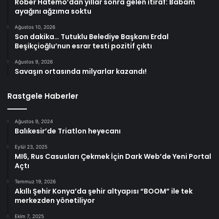
Rober Hatemo’dan yıllar sonra gelen itiraf: Babam
ayağını ağzıma soktu
Ağustos 10, 2026
Son dakika… Tutuklu Belediye Başkanı Erdal
Beşikçioğlu’nun esrar testi pozitif çıktı
Ağustos 9, 2026
Savaşın ortasında milyarlar kazandı!
Rastgele Haberler
Ağustos 9, 2024
Balıkesir’de Triatlon heyecanı
Eylül 23, 2025
MI6, Rus Casusları Çekmek İçin Dark Web’de Yeni Portal
Açtı
Temmuz 19, 2026
Akıllı Şehir Konya’da şehir altyapısı “BOOM” ile tek
merkezden yönetiliyor
Ekim 7, 2025