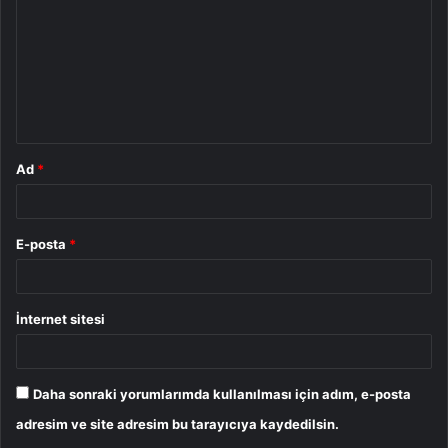
r
u
m
*
Ad
*
E-posta
*
İnternet sitesi
Daha sonraki yorumlarımda kullanılması için adım, e-posta
adresim ve site adresim bu tarayıcıya kaydedilsin.