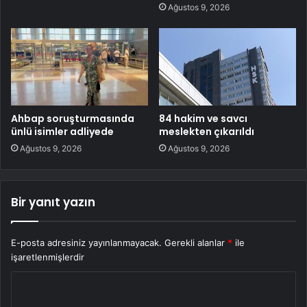
Ağustos 9, 2026
Ahbap soruşturmasında
84 hakim ve savcı
ünlü isimler adliyede
meslekten çıkarıldı
Ağustos 9, 2026
Ağustos 9, 2026
Bir yanıt yazın
E-posta adresiniz yayınlanmayacak.
Gerekli alanlar
*
ile
işaretlenmişlerdir
Y
o