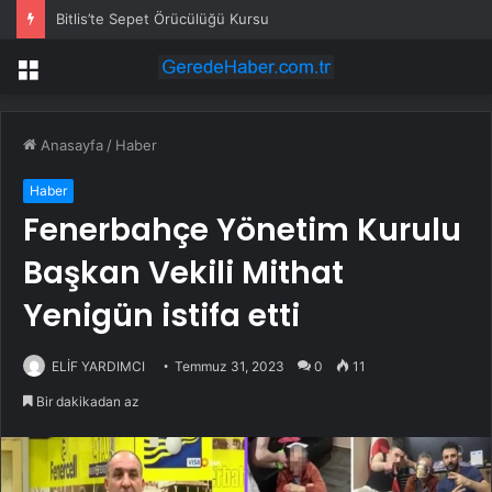
Bitlis’te Sepet Örücülüğü Kursu
Menü
Anasayfa
/
Haber
Haber
Fenerbahçe Yönetim Kurulu
Başkan Vekili Mithat
Yenigün istifa etti
ELİF YARDIMCI
Temmuz 31, 2023
0
11
Bir dakikadan az