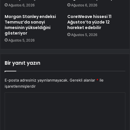
Ağustos 6, 2026
Ağustos 6, 2026
Morgan Stanley endeksi
CoreWeave hissesi 11
Temmuz’da sanayi
Ağustos’ta yüzde 12
ivmesinin yükseldiğini
hareket edebilir
gösteriyor
Ağustos 5, 2026
Ağustos 5, 2026
Bir yanıt yazın
E-posta adresiniz yayınlanmayacak.
Gerekli alanlar
*
ile
işaretlenmişlerdir
Y
o
r
u