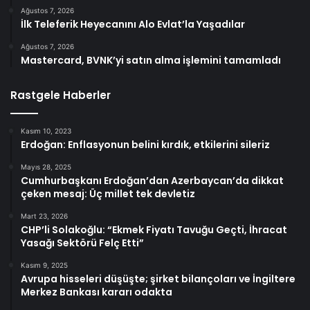
Ağustos 7, 2026
İlk Teleferik Heyecanını Alo Evlat’la Yaşadılar
Ağustos 7, 2026
Mastercard, BVNK’yi satın alma işlemini tamamladı
Rastgele Haberler
Kasım 10, 2023
Erdoğan: Enflasyonun belini kırdık, etkilerini sileriz
Mayıs 28, 2025
Cumhurbaşkanı Erdoğan’dan Azerbaycan’da dikkat
çeken mesaj: Üç millet tek devletiz
Mart 23, 2026
CHP’li Solakoğlu: “Ekmek Fiyatı Tavuğu Geçti, İhracat
Yasağı Sektörü Felç Etti”
Kasım 9, 2025
Avrupa hisseleri düşüşte; şirket bilançoları ve İngiltere
Merkez Bankası kararı odakta