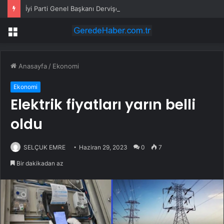
İyi Parti Genel Başkanı Dervişoğlu, Tüsiad Yöneticileri ile Bir Araya Geldi
Menü
Anasayfa
/
Ekonomi
Ekonomi
Elektrik fiyatları yarın belli
oldu
SELÇUK EMRE
Haziran 29, 2023
0
7
Bir dakikadan az