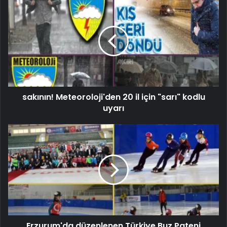
sakının! Meteoroloji'den 20 il için "sarı" kodlu
uyarı
Erzurum'da düzenlenen Türkiye Buz Pateni