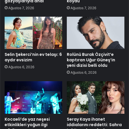
gözyaşlarıyla andı
koydu
Ağustos 7, 2026
Ağustos 7, 2026
Selin Şekerci’nin ev telaşı: 6
Rolünü Burak Özçivit’e
aydır evsizim
kaptıran Uğur Güneş’in
yeni dizisi belli oldu
Ağustos 6, 2026
Ağustos 6, 2026
Kocaeli’de yaz neşesi
Seray Kaya ihanet
etkinlikleri yoğun ilgi
iddialarını reddetti: Sahra