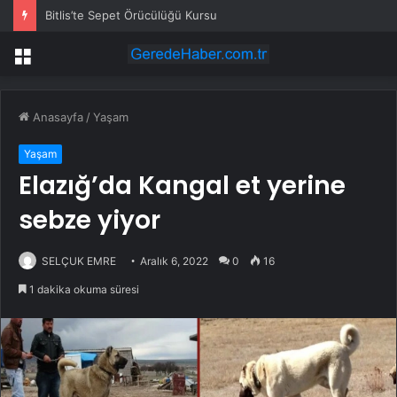
Bitlis’te Sepet Örücülüğü Kursu
Menü
Anasayfa
/
Yaşam
Yaşam
Elazığ’da Kangal et yerine
sebze yiyor
SELÇUK EMRE
Aralık 6, 2022
0
16
1 dakika okuma süresi