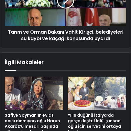
Tarım ve Orman Bakanı Vahit Kirişci, belediyeleri
su kaybı ve kaçağı konusunda uyardı
İlgili Makaleler
Safiye Soyman’ın evlat
Yılın düğünü İtalya’da
acısı dinmiyor; oğlu Harun
gerçekleşti: Ünlü iş insanı
Akaröz’ü mezarı başında
oğlu için servetini ortaya