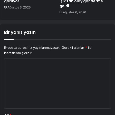
görüyor
Işık’tan olay gönderme
geldi
Ağustos 6, 2026
Ağustos 6, 2026
Bir yanıt yazın
E-posta adresiniz yayınlanmayacak.
Gerekli alanlar
*
ile
işaretlenmişlerdir
Y
o
r
u
m
*