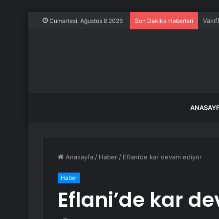
İstan
Cumartesi, Ağustos 8 2026
Son Dakika Haberleri
ANASAY
Anasayfa
/
Haber
/
Eflani’de kar devam ediyor
Haber
Eflani’de kar d