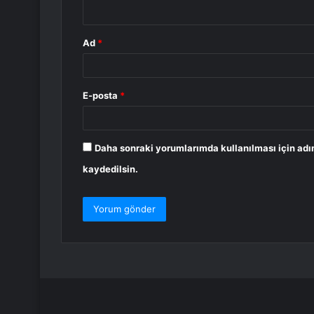
*
Ad
*
E-posta
*
Daha sonraki yorumlarımda kullanılması için adı
kaydedilsin.