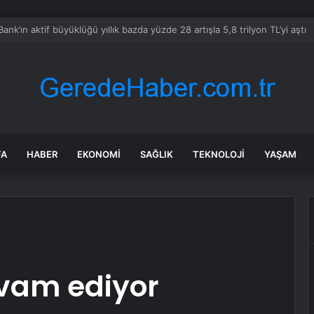
bul’da 128 yeni noktaya daha EDS geliyor
FA
HABER
EKONOMI
SAĞLIK
TEKNOLOJI
YAŞAM
evam ediyor