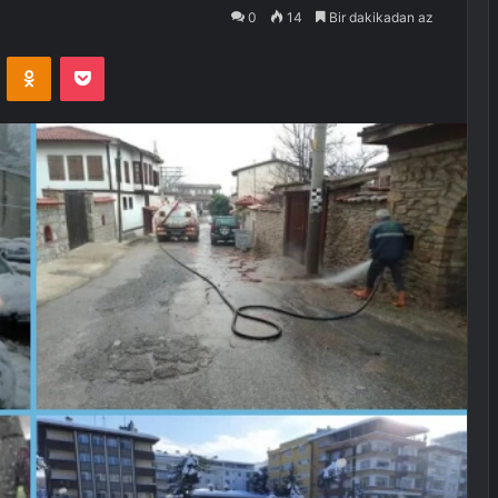
0
14
Bir dakikadan az
VKontakte
Odnoklassniki
Pocket