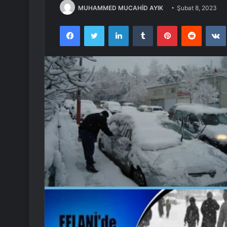
MUHAMMED MUCAHİD AYIK
Şubat 8, 2023
Facebook
Twitter
LinkedIn
Tumblr
Pinterest
Reddit