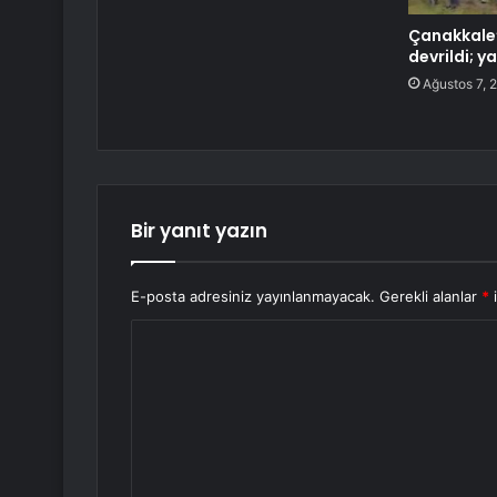
Çanakkale
devrildi; ya
Ağustos 7, 
Bir yanıt yazın
E-posta adresiniz yayınlanmayacak.
Gerekli alanlar
*
i
Y
o
r
u
m