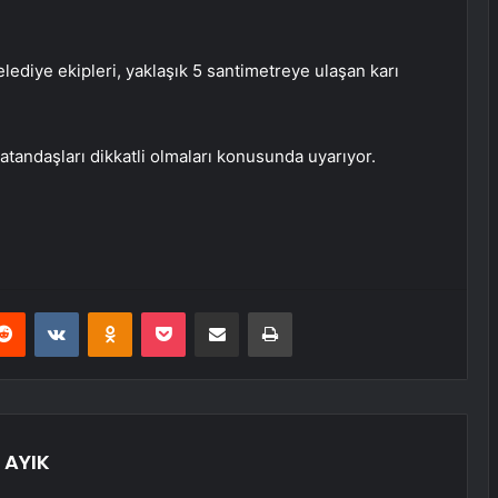
belediye ekipleri, yaklaşık 5 santimetreye ulaşan karı
atandaşları dikkatli olmaları konusunda uyarıyor.
erest
Reddit
VKontakte
Odnoklassniki
Pocket
E-Posta ile paylaş
Yazdır
AYIK