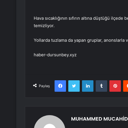
Hava sıcaklığının sıfırın altına düştüğü ilçede 
temizliyor.
Yollarda tuzlama da yapan gruplar, anonslarla v
haber-dursunbey.xyz
Facebook
Twitter
LinkedIn
Tumblr
Pint
Paylaş
MUHAMMED MUCAHİD 