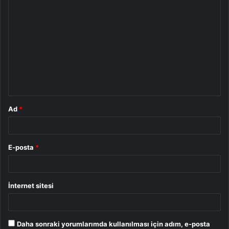
Y
o
r
u
m
*
Ad
*
E-posta
*
İnternet sitesi
Daha sonraki yorumlarımda kullanılması için adım, e-posta