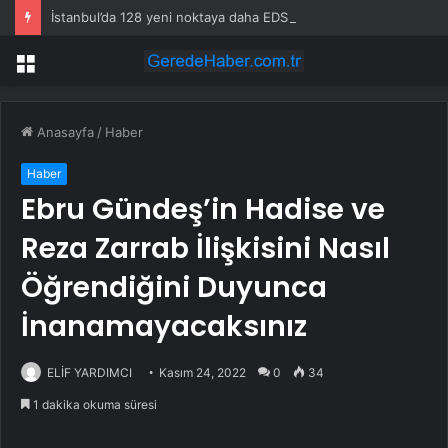
İstanbul’da 128 yeni noktaya daha EDS geliyor
Menü
Anasayfa
/
Haber
Haber
Ebru Gündeş’in Hadise ve
Reza Zarrab İlişkisini Nasıl
Öğrendiğini Duyunca
İnanamayacaksınız
ELİF YARDIMCI
Kasım 24, 2022
0
34
1 dakika okuma süresi