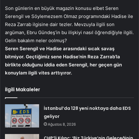
Son günlerin en büyük magazin konusu elbet Seren
Serengil ve Söylemezsem Olmaz programındaki Hadise ile
Reza Zarrab ilgisine dair tezler. Mevzuyla ilgili son
argüman, Ebru Gündeş’in bu ilişkiyi nasıl öğrendiğiyle ilgili.
Gelin bakalım neler oolmuş?
Seren Serengil ve Hadise arasındaki sıcak savaş
bitmiyor. Geçtiğimiz sene Hadise’nin Reza Zarrab’la
birlikte olduğunu iddia eden Serengil, her geçen gün
konuylam ilgili vites arttıyıror.
İlgili Makaleler
İstanbul’da 128 yeni noktaya daha EDS
geliyor
Ağustos 8, 2026
CHP’li Kılınç: ‘Biz Türkiye’nin Geleceğinin