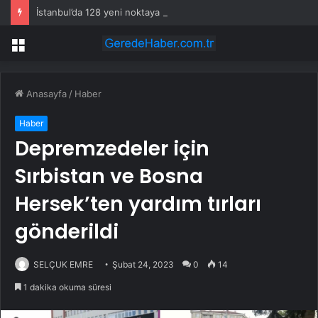
İstanbul’da 128 yeni noktaya daha EDS geliyor
Menü
Anasayfa
/
Haber
Haber
Depremzedeler için
Sırbistan ve Bosna
Hersek’ten yardım tırları
gönderildi
SELÇUK EMRE
Şubat 24, 2023
0
14
1 dakika okuma süresi