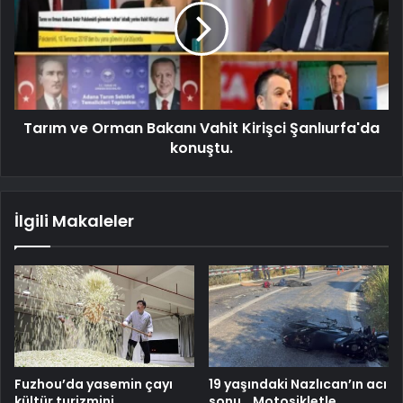
Tarım ve Orman Bakanı Vahit Kirişci Şanlıurfa'da
konuştu.
İlgili Makaleler
Fuzhou’da yasemin çayı
19 yaşındaki Nazlıcan’ın acı
kültür turizmini
sonu… Motosikletle