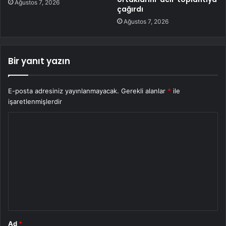
Ağustos 7, 2026
çağırdı
Ağustos 7, 2026
Bir yanıt yazın
E-posta adresiniz yayınlanmayacak.
Gerekli alanlar
*
ile
işaretlenmişlerdir
Y
o
r
u
m
*
Ad
*