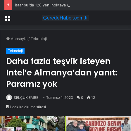
İstanbul’da 128 yeni noktaya daha EDS geliyor
Menü
Anasayfa
/
Teknoloji
Teknoloji
Daha fazla teşvik isteyen
Intel’e Almanya’dan yanıt:
Paramız yok
SELÇUK EMRE
Temmuz 1, 2023
0
12
1 dakika okuma süresi