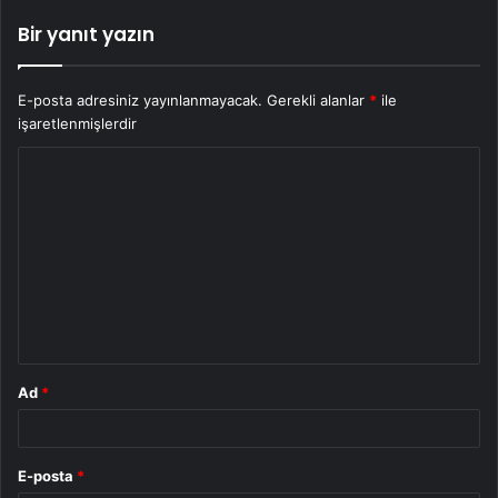
Bir yanıt yazın
E-posta adresiniz yayınlanmayacak.
Gerekli alanlar
*
ile
işaretlenmişlerdir
Y
o
r
u
m
*
Ad
*
E-posta
*