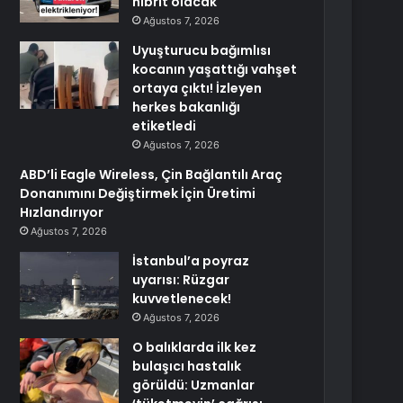
hibrit olacak
Ağustos 7, 2026
Uyuşturucu bağımlısı
kocanın yaşattığı vahşet
ortaya çıktı! İzleyen
herkes bakanlığı
etiketledi
Ağustos 7, 2026
ABD’li Eagle Wireless, Çin Bağlantılı Araç
Donanımını Değiştirmek İçin Üretimi
Hızlandırıyor
Ağustos 7, 2026
İstanbul’a poyraz
uyarısı: Rüzgar
kuvvetlenecek!
Ağustos 7, 2026
O balıklarda ilk kez
bulaşıcı hastalık
görüldü: Uzmanlar