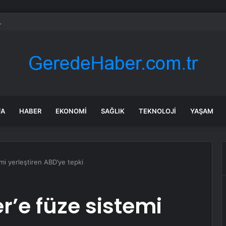
uşturmasında eski Vali Tuncay Sonel hakkında yeni tutuklama kararı
FA
HABER
EKONOMI
SAĞLIK
TEKNOLOJI
YAŞAM
temi yerleştiren ABD’ye tepki
er’e füze sistemi