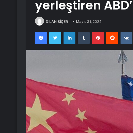
yerleştiren ABD’
DİLAN BİÇER
Mayıs 31, 2024
Facebook
Twitter
LinkedIn
Tumblr
Pinterest
Reddit