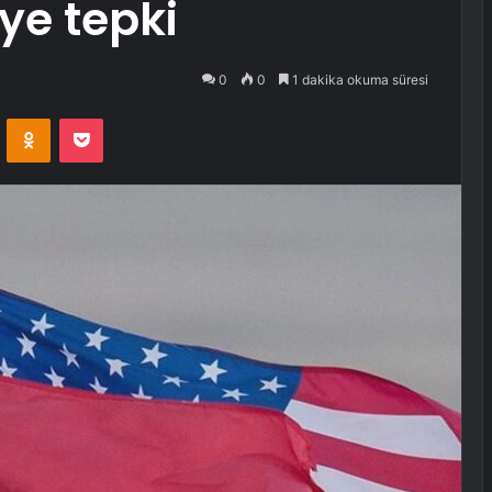
ye tepki
0
0
1 dakika okuma süresi
VKontakte
Odnoklassniki
Pocket