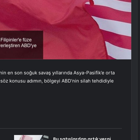
n en son soğuk savaş yıllarında Asya-Pasifik’e orta
k söz konusu adımın, bölgeyi ABD’nin silah tehdidiyle
Bu satışlardan artık vergi