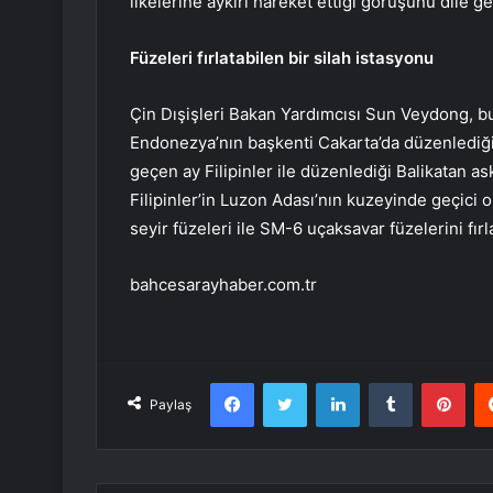
ilkelerine aykırı hareket ettiği görüşünü dile get
Füzeleri fırlatabilen bir silah istasyonu
Çin Dışişleri Bakan Yardımcısı Sun Veydong, bu
Endonezya’nın başkenti Cakarta’da düzenlediği i
geçen ay Filipinler ile düzenlediği Balikatan as
Filipinler’in Luzon Adası’nın kuzeyinde geçici
seyir füzeleri ile SM-6 uçaksavar füzelerini fırl
bahcesarayhaber.com.tr
Facebook
Twitter
LinkedIn
Tumblr
Pint
Paylaş