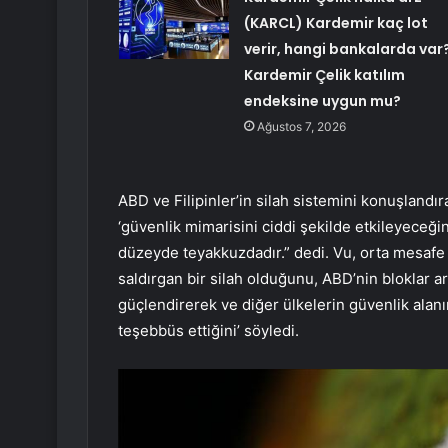
(KARCL) Kardemir kaç lot
verir, hangi bankalarda var
Kardemir Çelik katılım
endeksine uygun mu?
Ağustos 7, 2026
ABD ve Filipinler’in silah sistemini konuşlandır
‘güvenlik mimarisini ciddi şekilde etkileyeceğin
düzeyde teyakkuzdadır.” dedi. Vu, orta mesafe f
saldırgan bir silah olduğunu, ABD’nin bloklar ar
güçlendirerek ve diğer ülkelerin güvenlik alanın
teşebbüs ettiğini’ söyledi.