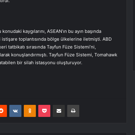
irdi.
 konudaki kaygılarını, ASEAN’ın bu ayın başında
stişare toplantısında bölge ülkelerine iletmişti. ABD
keri tatbikatı sırasında Tayfun Füze Sistemi’ni,
 olarak konuşlandırmıştı. Tayfun Füze Sistemi, Tomahawk
atabilen bir silah istasyonu oluşturuyor.
erest
Reddit
VKontakte
Odnoklassniki
Pocket
E-Posta ile paylaş
Yazdır