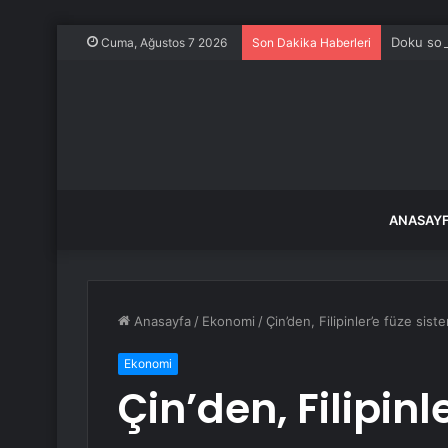
Doku sor
Cuma, Ağustos 7 2026
Son Dakika Haberleri
ANASAY
Anasayfa
/
Ekonomi
/
Çin’den, Filipinler’e füze sis
Ekonomi
Çin’den, Filipinl