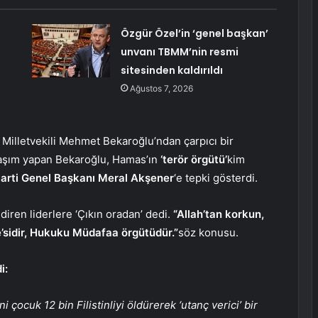
Özgür Özel’in ‘genel başkan’
unvanı TBMM’nin resmi
sitesinden kaldırıldı
Ağustos 7, 2026
illetvekili Mehmet Bekaroğlu’ndan çarpıcı bir
laşım yapan Bekaroğlu, Hamas’ın
‘terör örgütü’
kim
Parti Genel Başkanı Meral Akşener
‘e tepki gösterdi.
diren liderlere ‘Çıkın oradan’ dedi.
“Allah’tan korkun,
ye’sidir, Hukuku Müdafaa örgütüdür.”
söz konusu.
i:
 çocuk 12 bin Filistinliyi öldürerek ‘utanç verici’ bir