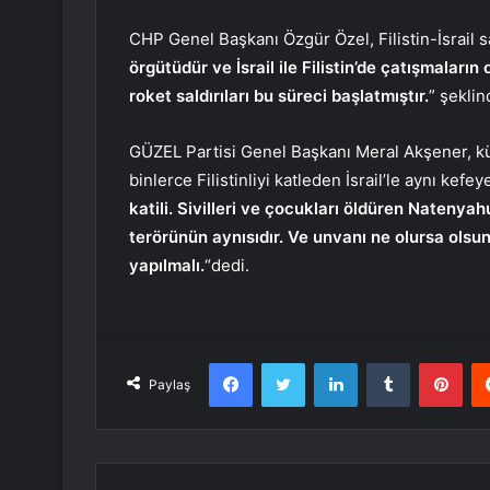
CHP Genel Başkanı Özgür Özel, Filistin-İsrail 
örgütüdür ve İsrail ile Filistin’de çatışmaları
roket saldırıları bu süreci başlatmıştır.
” şeklin
GÜZEL Partisi Genel Başkanı Meral Akşener, kü
binlerce Filistinliyi katleden İsrail’le aynı kefe
katili. Sivilleri ve çocukları öldüren Natenya
terörünün aynısıdır. Ve unvanı ne olursa olsun 
yapılmalı.
“dedi.
Facebook
Twitter
LinkedIn
Tumblr
Pint
Paylaş