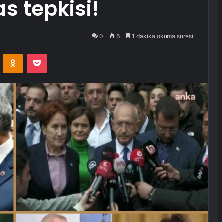
s tepkisi!
0
6
1 dakika okuma süresi
VKontakte
Odnoklassniki
Pocket