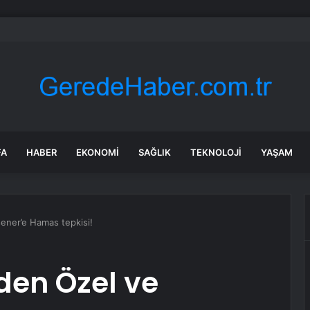
 Genel Başkanı Dervişoğlu, Tüsiad Yöneticileri ile Bir Araya Geldi
FA
HABER
EKONOMI
SAĞLIK
TEKNOLOJI
YAŞAM
şener’e Hamas tepkisi!
lden Özel ve