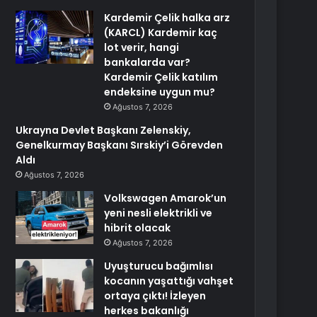
Kardemir Çelik halka arz
(KARCL) Kardemir kaç
lot verir, hangi
bankalarda var?
Kardemir Çelik katılım
endeksine uygun mu?
Ağustos 7, 2026
Ukrayna Devlet Başkanı Zelenskiy,
Genelkurmay Başkanı Sırskiy’i Görevden
Aldı
Ağustos 7, 2026
Volkswagen Amarok’un
yeni nesli elektrikli ve
hibrit olacak
Ağustos 7, 2026
Uyuşturucu bağımlısı
kocanın yaşattığı vahşet
ortaya çıktı! İzleyen
herkes bakanlığı