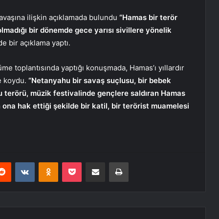
savaşına ilişkin açıklamada bulundu
“Hamas bir terör
n olmadığı bir dönemde gece yarısı sivillere yönelik
de bir açıklama yaptı.
me toplantısında yaptığı konuşmada, Hamas’ı yıllardır
ye koydu.
“Netanyahu bir savaş suçlusu, bir bebek
hu terörü, müzik festivalinde gençlere saldıran Hamas
ona hak ettiği şekilde bir katil, bir terörist muamelesi
erest
Reddit
VKontakte
Odnoklassniki
Pocket
E-Posta ile paylaş
Yazdır