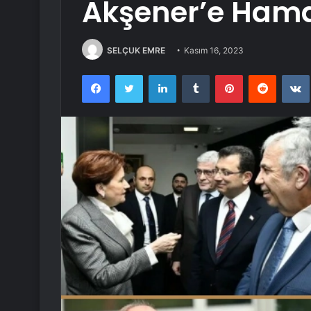
Akşener’e Hama
SELÇUK EMRE
Kasım 16, 2023
Facebook
Twitter
LinkedIn
Tumblr
Pinterest
Reddit