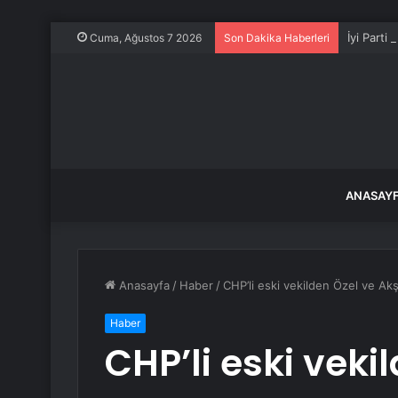
İyi Parti
Cuma, Ağustos 7 2026
Son Dakika Haberleri
ANASAY
Anasayfa
/
Haber
/
CHP’li eski vekilden Özel ve Ak
Haber
CHP’li eski veki