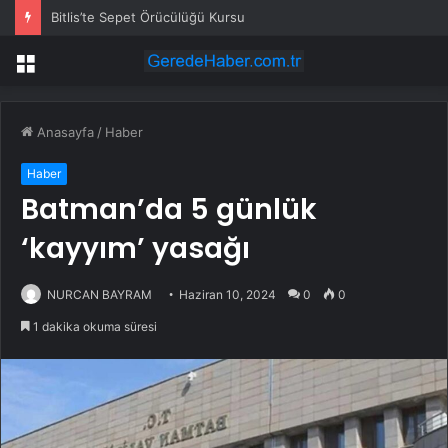
Bitlis’te Sepet Örücülüğü Kursu
Menü
Anasayfa
/
Haber
Haber
Batman’da 5 günlük
‘kayyım’ yasağı
NURCAN BAYRAM
Haziran 10, 2024
0
0
1 dakika okuma süresi