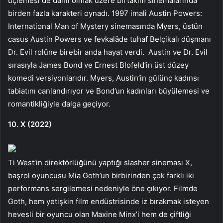
üçlemesi de dahil olmak üzere birtakım sinemalarında
birden fazla karakteri oynadı. 1997 imali Austin Powers:
International Man of Mystery sinemasında Myers, üstün
casus Austin Powers ve fevkalâde tuhaf Belçikalı düşmanı
Dr. Evil rolüne birebir anda hayat verdi. Austin ve Dr. Evil
sırasıyla James Bond ve Ernest Blofeld’in üst düzey
komedi versiyonlarıdır. Myers, Austin’in gülünç kadınsı
tabiatını canlandırıyor ve Bond’un kadınları büyülemesi ve
romantikliğiyle dalga geçiyor.
10. X (2022)
Ti West’in direktörlüğünü yaptığı slasher sineması X,
başrol oyuncusu Mia Goth’un birbirinden çok farklı iki
performans sergilemesi nedeniyle öne çıkıyor. Filmde
Goth, hem yetişkin film endüstrisinde iz bırakmak isteyen
hevesli bir oyuncu olan Maxine Minx’i hem de çiftliği