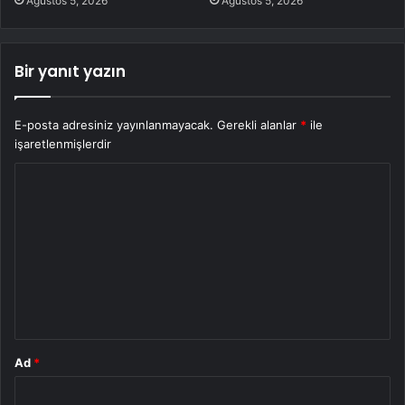
Ağustos 5, 2026
Ağustos 5, 2026
Bir yanıt yazın
E-posta adresiniz yayınlanmayacak.
Gerekli alanlar
*
ile
işaretlenmişlerdir
Y
o
r
u
m
*
Ad
*