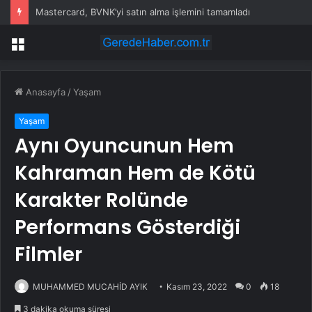
Mastercard, BVNK’yi satın alma işlemini tamamladı
Menü
Anasayfa
/
Yaşam
Yaşam
Aynı Oyuncunun Hem
Kahraman Hem de Kötü
Karakter Rolünde
Performans Gösterdiği
Filmler
MUHAMMED MUCAHİD AYIK
Kasım 23, 2022
0
18
3 dakika okuma süresi