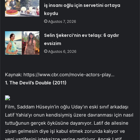
iş insanı oğlu için servetini ortaya
koydu
Ağustos 7, 2026
Selin Şekerci’nin ev telaşı: 6 aydır
evsizim
Ağustos 6, 2026
Kaynak:
https://www.cbr.com/movie-actors-play…
1. The Devil’s Double (2011)
Film, Saddam Hüseyin’in oğlu Uday’ın eski sınıf arkadaşı
Latif Yahia’yı onun kendisiymiş üzere davranması için nasıl
tuttuğunun gerçek öyküsüne dayanıyor. Latif de ailesine
ziyan gelmesin diye işi kabul etmek zorunda kalıyor ve
yeni vazifesini isteksizce yerine getiriyor. Ancak Latif,