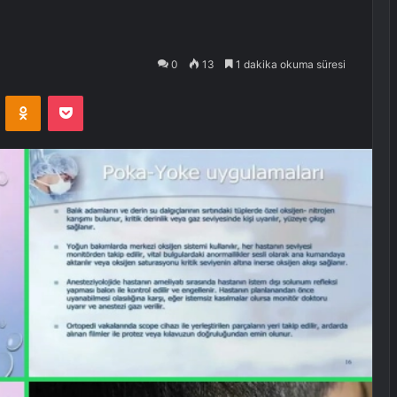
0
13
1 dakika okuma süresi
VKontakte
Odnoklassniki
Pocket