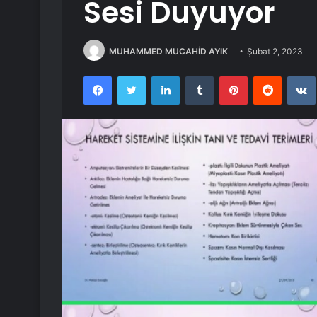
Sesi Duyuyor
MUHAMMED MUCAHİD AYIK
Şubat 2, 2023
Facebook
Twitter
LinkedIn
Tumblr
Pinterest
Reddit