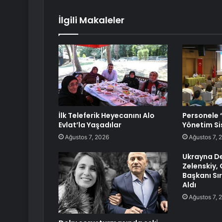
İlgili Makaleler
İlk Teleferik Heyecanını Alo
Personele “
Evlat’la Yaşadılar
Yönetim Si
Ağustos 7, 2026
Ağustos 7, 
Ukrayna De
Zelenskiy,
Başkanı Sı
Aldı
Ağustos 7, 