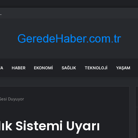
 Genel Başkanı Dervişoğlu, Tüsiad Yöneticileri ile Bir Araya Geldi
FA
HABER
EKONOMI
SAĞLIK
TEKNOLOJI
YAŞAM
 Sesi Duyuyor
ık Sistemi Uyarı