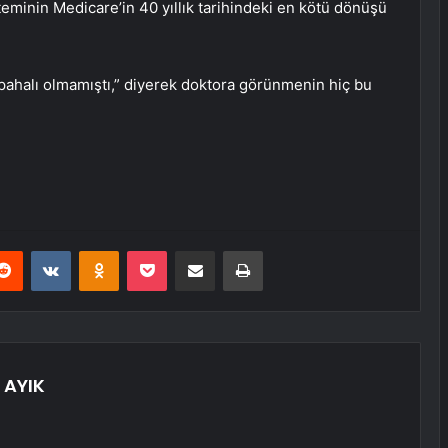
teminin Medicare’in 40 yıllık tarihindeki en kötü dönüşü
ahalı olmamıştı,” diyerek doktora görünmenin hiç bu
erest
Reddit
VKontakte
Odnoklassniki
Pocket
E-Posta ile paylaş
Yazdır
AYIK