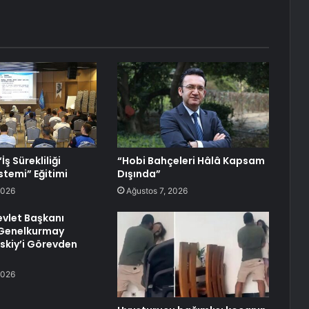
İş Sürekliliği
“Hobi Bahçeleri Hâlâ Kapsam
stemi” Eğitimi
Dışında”
2026
Ağustos 7, 2026
vlet Başkanı
 Genelkurmay
rskiy’i Görevden
2026