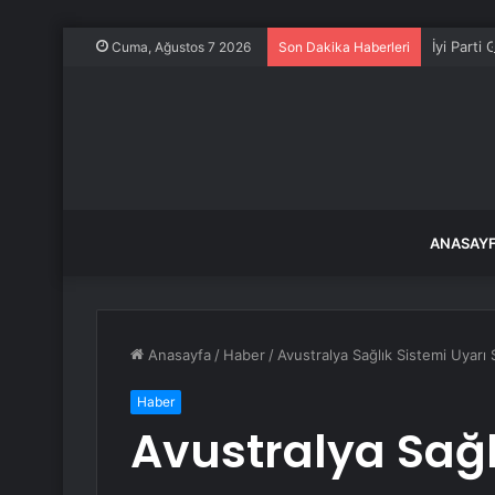
İyi Parti
Cuma, Ağustos 7 2026
Son Dakika Haberleri
ANASAY
Anasayfa
/
Haber
/
Avustralya Sağlık Sistemi Uyarı
Haber
Avustralya Sağl