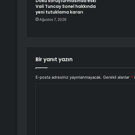
Doku soruşturmasında eski
Vali Tuncay Sonel hakkında
yeni tutuklama kararı
Ağustos 7, 2026
Bir yanıt yazın
E-posta adresiniz yayınlanmayacak.
Gerekli alanlar
*
i
Y
o
r
u
m
*