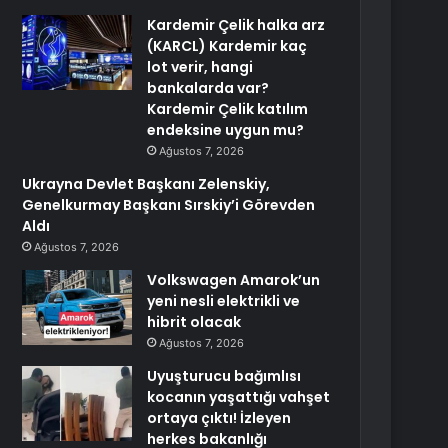
Kardemir Çelik halka arz
(KARCL) Kardemir kaç
lot verir, hangi
bankalarda var?
Kardemir Çelik katılım
endeksine uygun mu?
Ağustos 7, 2026
Ukrayna Devlet Başkanı Zelenskiy,
Genelkurmay Başkanı Sırskiy’i Görevden
Aldı
Ağustos 7, 2026
Volkswagen Amarok’un
yeni nesli elektrikli ve
hibrit olacak
Ağustos 7, 2026
Uyuşturucu bağımlısı
kocanın yaşattığı vahşet
ortaya çıktı! İzleyen
herkes bakanlığı