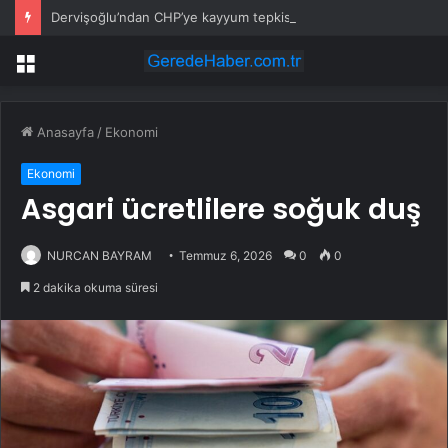
Dervişoğlu’ndan CHP’ye kayyum tepkisi
Menü
Anasayfa
/
Ekonomi
Ekonomi
Asgari ücretlilere soğuk duş
NURCAN BAYRAM
Temmuz 6, 2026
0
0
2 dakika okuma süresi