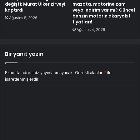
değişti: Murat Ülker zirveyi
mazota, motorine zam
kaptırdı
veya indirim var mı? Güncel
benzin motorin akaryakıt
Ağustos 5, 2026
fiyatları!
Ağustos 4, 2026
Bir yanıt yazın
E-posta adresiniz yayınlanmayacak.
Gerekli alanlar
*
ile
işaretlenmişlerdir
Y
o
r
u
m
*