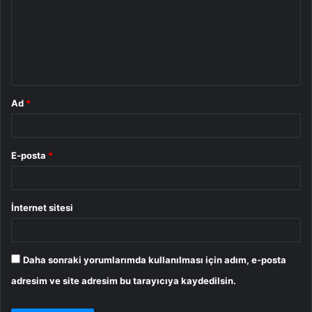
r
u
m
*
Ad
*
E-posta
*
İnternet sitesi
Daha sonraki yorumlarımda kullanılması için adım, e-posta
adresim ve site adresim bu tarayıcıya kaydedilsin.