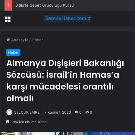
Bitlis’te Sepet Örücülüğü Kursu
Menü
Anasayfa
/
Haber
Haber
Almanya Dışişleri Bakanlığı
Sözcüsü: İsrail’in Hamas’a
karşı mücadelesi orantılı
olmalı
SELÇUK EMRE
Kasım 1, 2023
0
6
1 dakika okuma süresi