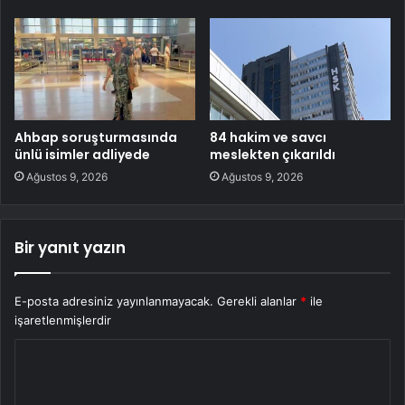
Ahbap soruşturmasında
84 hakim ve savcı
ünlü isimler adliyede
meslekten çıkarıldı
Ağustos 9, 2026
Ağustos 9, 2026
Bir yanıt yazın
E-posta adresiniz yayınlanmayacak.
Gerekli alanlar
*
ile
işaretlenmişlerdir
Y
o