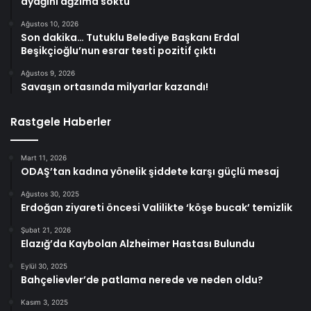
ayağını ağzıma soktu
Ağustos 10, 2026
Son dakika… Tutuklu Belediye Başkanı Erdal
Beşikçioğlu’nun esrar testi pozitif çıktı
Ağustos 9, 2026
Savaşın ortasında milyarlar kazandı!
Rastgele Haberler
Mart 11, 2026
ODAŞ’tan kadına yönelik şiddete karşı güçlü mesaj
Ağustos 30, 2025
Erdoğan ziyareti öncesi Valilikte ‘köşe bucak’ temizlik
Şubat 21, 2026
Elazığ’da Kaybolan Alzheimer Hastası Bulundu
Eylül 30, 2025
Bahçelievler’de patlama nerede ve neden oldu?
Kasım 3, 2025